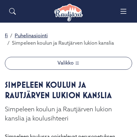
Siirry pääsisältöön
Siirry päävalikkoon
Sähköiset lomakkeet
Haku
Asuminen ja ympäristö
Palaute
Vaih
Yhteystiedot
Matkailuinfo
Opetus ja kasvatus
fi
Puhelinasiointi
Vaih
Simpeleen koulun ja Rautjärven lukion kanslia
Hyvinvointi ja terveys
Vaih
Valikko
Kulttuuri ja vapaa-aika
Vaih
SIMPELEEN KOULUN JA
Kunta ja päätöksenteko
Vaih
RAUTJÄRVEN LUKION KANSLIA
Elinvoima ja työ
Vaih
Simpeleen koulun ja Rautjärven lukion
kanslia ja koulusihteeri