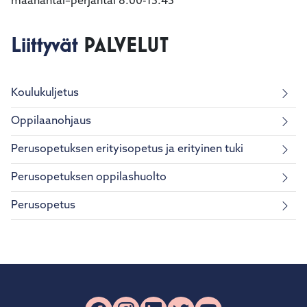
maanantai–perjantai 8.00-15.45
Liittyvät
PALVELUT
Koulukuljetus
Oppilaanohjaus
Perusopetuksen erityisopetus ja erityinen tuki
Perusopetuksen oppilashuolto
Perusopetus