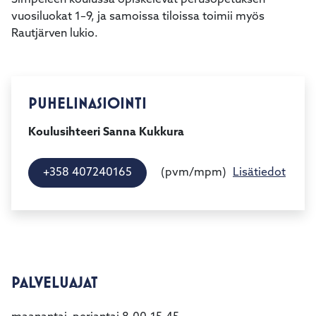
Simpeleen koulussa opiskelevat perusopetuksen
vuosiluokat 1–9, ja samoissa tiloissa toimii myös
Rautjärven lukio.
PUHELINASIOINTI
Koulusihteeri Sanna Kukkura
(pvm/mpm)
+358 407240165
Lisätiedot
PALVELUAJAT