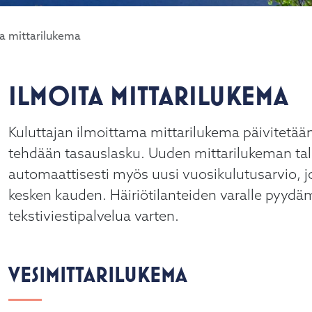
ta mittarilukema
ILMOITA MITTARILUKEMA
alasvetovalikkoa
Kuluttajan ilmoittama mittarilukema päivitetään
alasvetovalikkoa
tehdään tasauslasku. Uuden mittarilukeman tall
automaattisesti myös uusi vuosikulutusarvio, 
alasvetovalikkoa
kesken kauden. Häiriötilanteiden varalle py
alasvetovalikkoa
tekstiviestipalvelua varten.
VESIMITTARILUKEMA
alasvetovalikkoa
alasvetovalikkoa