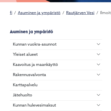
fi
Asuminen ja ympäristö
Rautjärven Vesi
Ilmoi
Asuminen ja ympäristö
Vaihda 
Kunnan vuokra-asunnot
Vaihda 
Yleiset alueet
Vaihda 
Kaavoitus ja maankäyttö
Vaihda 
Rakennusvalvonta
Karttapalvelu
Vaihda 
Jätehuolto
Vaihda 
Kunnan hulevesimaksut