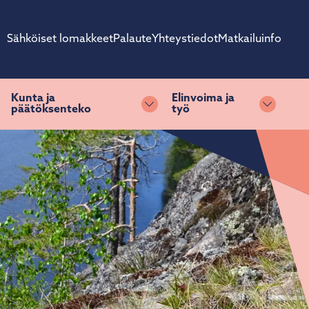
Sähköiset lomakkeet
Palaute
Yhteystiedot
Matkailuinfo
Kunta ja
Elinvoima ja
päätöksenteko
työ
ihda alasvetovalikkoa
Vaihda alasvetovalikkoa
Vaihda 