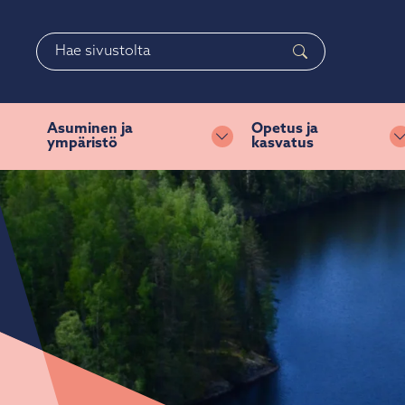
Siirry pääsisältöön
Siirry päävalikkoon
Haku
Asuminen ja
Opetus ja
ympäristö
kasvatus
Vaihda alasvetovalikkoa