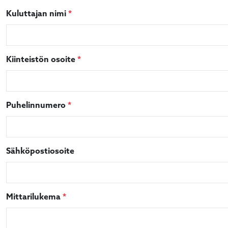
Required
Kuluttajan nimi
*
Required
Kiinteistön osoite
*
Required
Puhelinnumero
*
alasvetovalikkoa
alasvetovalikkoa
Sähköpostiosoite
Required
Mittarilukema
*