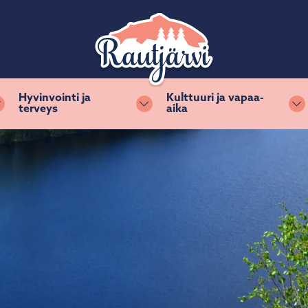
Hyvinvointi ja
Kulttuuri ja vapaa-
terveys
aika
Vaihda alasvetovalikkoa
Vaihda alasvetovalikkoa
Va