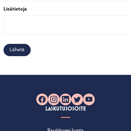
Lisätietoja
Lähetä
Facebook
Instagram
LinkedIn
X
YouTube
LASKUTUSOSOITE
Rautjärven kunta