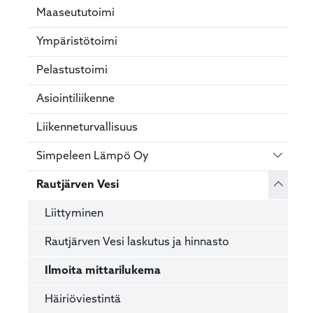
Maaseututoimi
Ympäristötoimi
Pelastustoimi
Asiointiliikenne
Liikenneturvallisuus
Vaihda 
Simpeleen Lämpö Oy
Vaihda 
Rautjärven Vesi
Liittyminen
Rautjärven Vesi laskutus ja hinnasto
Ilmoita mittarilukema
Häiriöviestintä