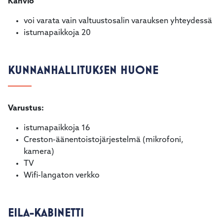
Kahvio
voi varata vain valtuustosalin varauksen yhteydessä
istumapaikkoja 20
KUNNANHALLITUKSEN HUONE
Varustus:
istumapaikkoja 16
Creston-äänentoistojärjestelmä (mikrofoni,
kamera)
TV
Wifi-langaton verkko
EILA-KABINETTI