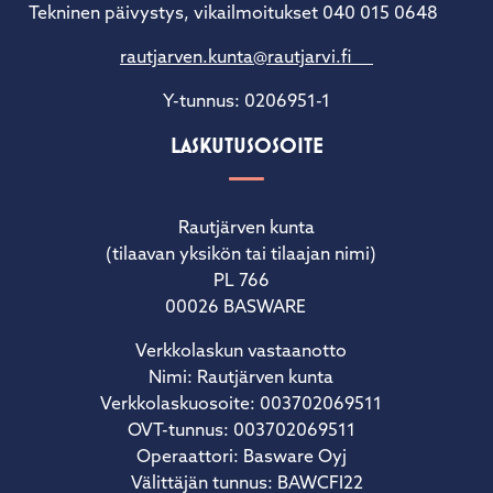
Tekninen päivystys, vikailmoitukset 040 015 0648
rautjarven.kunta@rautjarvi.fi
Y-tunnus: 0206951-1
LASKUTUSOSOITE
Rautjärven kunta
(tilaavan yksikön tai tilaajan nimi)
PL 766
00026 BASWARE
Verkkolaskun vastaanotto
Nimi: Rautjärven kunta
Verkkolaskuosoite: 003702069511
OVT-tunnus: 003702069511
Operaattori: Basware Oyj
Välittäjän tunnus: BAWCFI22