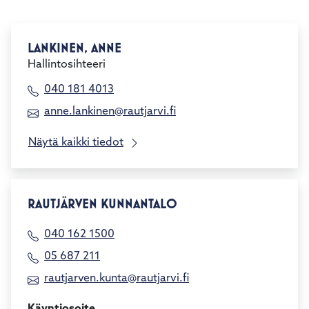
LANKINEN, ANNE
Hallintosihteeri
040 181 4013
anne.lankinen@rautjarvi.fi
Näytä kaikki tiedot
RAUTJÄRVEN KUNNANTALO
040 162 1500
05 687 211
rautjarven.kunta@rautjarvi.fi