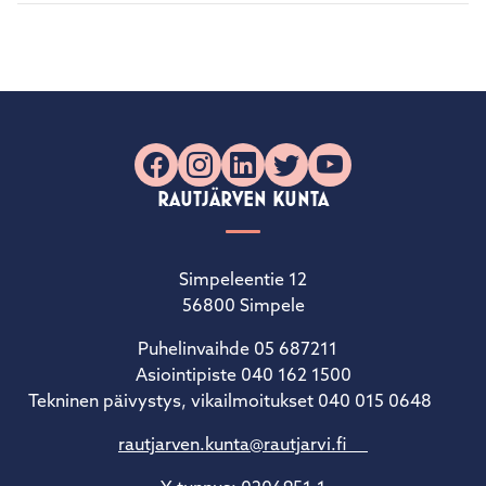
Facebook
Instagram
LinkedIn
X
YouTube
RAUTJÄRVEN KUNTA
Simpeleentie 12
56800 Simpele
Puhelinvaihde 05 687211
Asiointipiste 040 162 1500
Tekninen päivystys, vikailmoitukset 040 015 0648
rautjarven.kunta@rautjarvi.fi