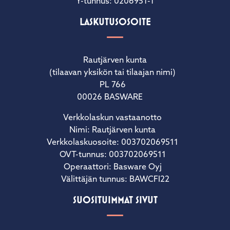
Y-tunnus: 0206951-1
LASKUTUSOSOITE
Rautjärven kunta
(tilaavan yksikön tai tilaajan nimi)
PL 766
00026 BASWARE
Verkkolaskun vastaanotto
Nimi: Rautjärven kunta
Verkkolaskuosoite: 003702069511
OVT-tunnus: 003702069511
Operaattori: Basware Oyj
Välittäjän tunnus: BAWCFI22
SUOSITUIMMAT SIVUT