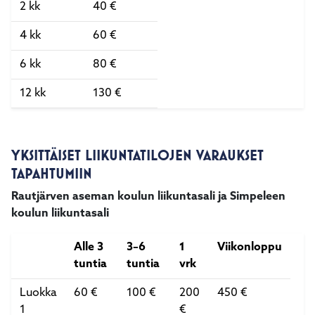
2 kk
40 €
4 kk
60 €
6 kk
80 €
12 kk
130 €
YKSITTÄISET LIIKUNTATILOJEN VARAUKSET
TAPAHTUMIIN
Rautjärven aseman koulun liikuntasali ja Simpeleen
koulun liikuntasali
Alle 3
3–6
1
Viikonloppu
tuntia
tuntia
vrk
Luokka
60 €
100 €
200
450 €
1
€