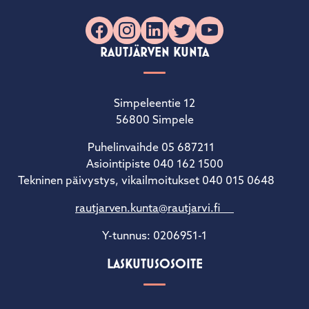
Facebook
Instagram
LinkedIn
X
YouTube
RAUTJÄRVEN KUNTA
Simpeleentie 12
56800 Simpele
Puhelinvaihde 05 687211
Asiointipiste 040 162 1500
Tekninen päivystys, vikailmoitukset 040 015 0648
rautjarven.kunta@rautjarvi.fi
Y-tunnus: 0206951-1
LASKUTUSOSOITE