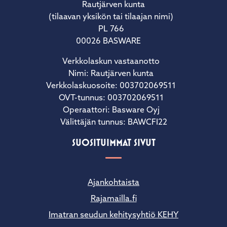
Rautjärven kunta
(tilaavan yksikön tai tilaajan nimi)
PL 766
00026 BASWARE
Verkkolaskun vastaanotto
Nimi: Rautjärven kunta
Verkkolaskuosoite: 003702069511
OVT-tunnus: 003702069511
Operaattori: Basware Oyj
Välittäjän tunnus: BAWCFI22
SUOSITUIMMAT SIVUT
Ajankohtaista
Rajamailla.fi
Imatran seudun kehitysyhtiö KEHY