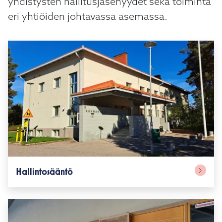
yhdistysten hallitusjäsenyydet sekä toiminta
eri yhtiöiden johtavassa asemassa.
Hallintosääntö