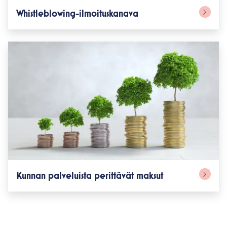
Whistleblowing-ilmoituskanava
Kunnan palveluista perittävät maksut