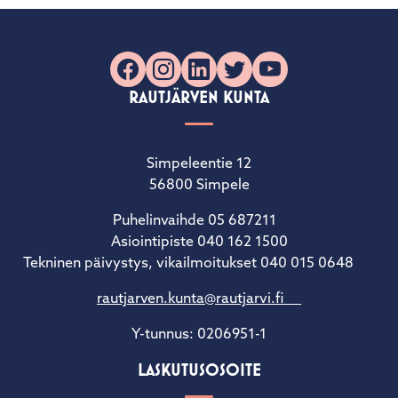
Facebook
Instagram
LinkedIn
X
YouTube
RAUTJÄRVEN KUNTA
Simpeleentie 12
56800 Simpele
Puhelinvaihde 05 687211
Asiointipiste 040 162 1500
Tekninen päivystys, vikailmoitukset 040 015 0648
rautjarven.kunta@rautjarvi.fi
Y-tunnus: 0206951-1
LASKUTUSOSOITE