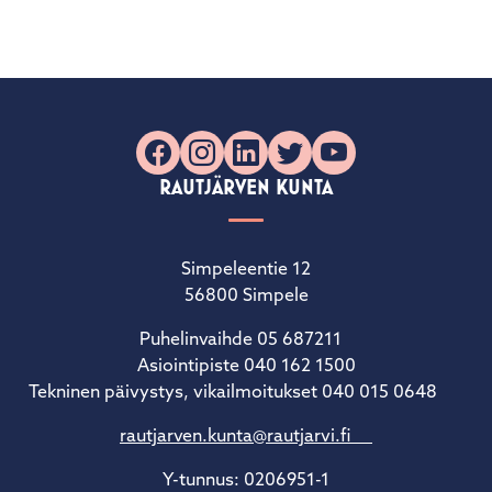
Facebook
Instagram
LinkedIn
X
YouTube
RAUTJÄRVEN KUNTA
Simpeleentie 12
56800 Simpele
Puhelinvaihde 05 687211
Asiointipiste 040 162 1500
Tekninen päivystys, vikailmoitukset 040 015 0648
rautjarven.kunta@rautjarvi.fi
Y-tunnus: 0206951-1