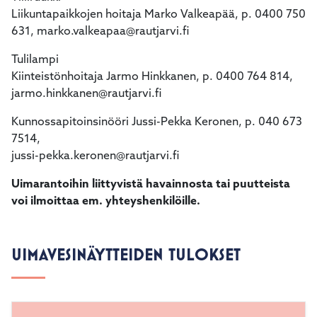
Liikuntapaikkojen hoitaja Marko Valkeapää, p. 0400 750
631, marko.valkeapaa@rautjarvi.fi
Tulilampi
Kiinteistönhoitaja Jarmo Hinkkanen, p. 0400 764 814,
jarmo.hinkkanen@rautjarvi.fi
Kunnossapitoinsinööri Jussi-Pekka Keronen, p. 040 673
7514,
jussi-pekka.keronen@rautjarvi.fi
Uimarantoihin liittyvistä havainnosta tai puutteista
voi ilmoittaa em. yhteyshenkilöille.
UIMAVESINÄYTTEIDEN TULOKSET