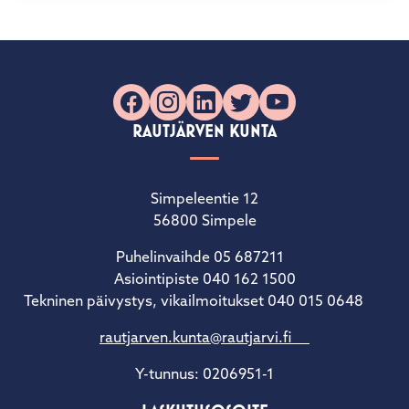
Facebook
Instagram
LinkedIn
X
YouTube
RAUTJÄRVEN KUNTA
Simpeleentie 12
56800 Simpele
Puhelinvaihde 05 687211
Asiointipiste 040 162 1500
Tekninen päivystys, vikailmoitukset 040 015 0648
rautjarven.kunta@rautjarvi.fi
Y-tunnus: 0206951-1