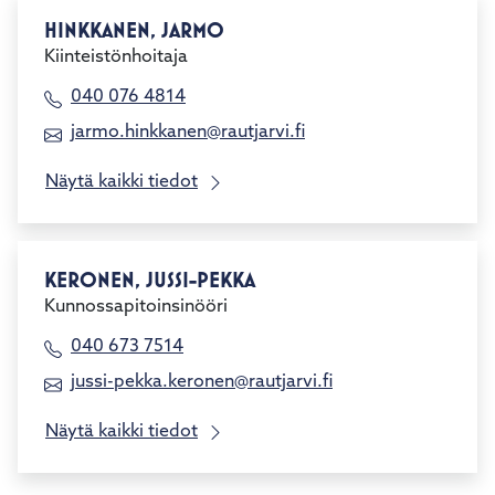
HINKKANEN, JARMO
Kiinteistönhoitaja
040 076 4814
jarmo.hinkkanen@rautjarvi.fi
Näytä kaikki tiedot
KERONEN, JUSSI-PEKKA
Kunnossapitoinsinööri
040 673 7514
jussi-pekka.keronen@rautjarvi.fi
Näytä kaikki tiedot