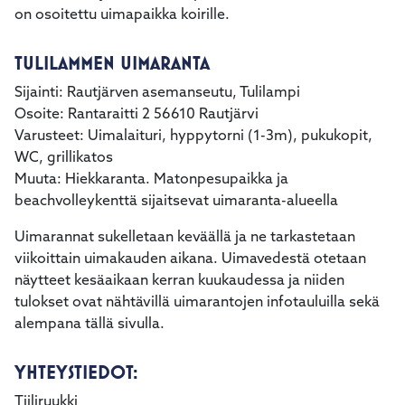
on osoitettu uimapaikka koirille.
TULILAMMEN UIMARANTA
Sijainti: Rautjärven asemanseutu, Tulilampi
Osoite: Rantaraitti 2 56610 Rautjärvi
Varusteet: Uimalaituri, hyppytorni (1-3m), pukukopit,
WC, grillikatos
Muuta: Hiekkaranta. Matonpesupaikka ja
beachvolleykenttä sijaitsevat uimaranta-alueella
Uimarannat sukelletaan keväällä ja ne tarkastetaan
viikoittain uimakauden aikana. Uimavedestä otetaan
näytteet kesäaikaan kerran kuukaudessa ja niiden
tulokset ovat nähtävillä uimarantojen infotauluilla sekä
alempana tällä sivulla.
YHTEYSTIEDOT:
Tiiliruukki