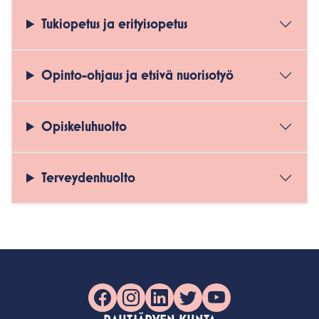
Tukiopetus ja erityisopetus
Opinto-ohjaus ja etsivä nuorisotyö
Opiskeluhuolto
Terveydenhuolto
Facebook
Instagram
LinkedIn
X
YouTube