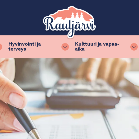
Hyvinvointi ja
Kulttuuri ja vapaa-
terveys
aika
Vaihda alasvetovalikkoa
Vaihda alasvetovalikkoa
Va