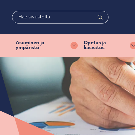
Siirry pääsisältöön
Siirry päävalikkoon
Haku
Asuminen ja
Opetus ja
ympäristö
kasvatus
Vaihda alasvetovalikkoa