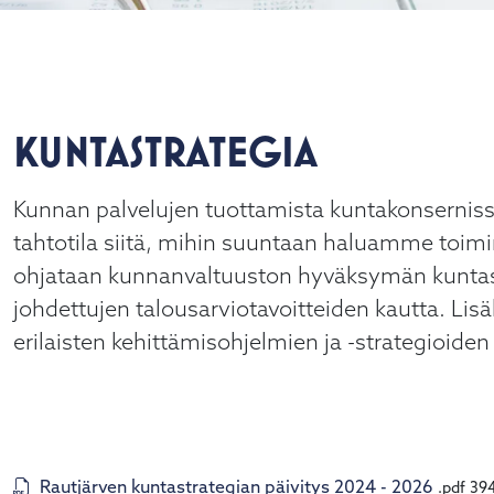
KUNTASTRATEGIA
Kunnan palvelujen tuottamista kuntakonsernissa
tahtotila siitä, mihin suuntaan haluamme toi
ohjataan kunnanvaltuuston hyväksymän kuntast
johdettujen talousarviotavoitteiden kautta. Lis
alasvetovalikkoa
erilaisten kehittämisohjelmien ja -strategioiden 
alasvetovalikkoa
alasvetovalikkoa
Rautjärven kuntastrategian päivitys 2024 - 2026
.pdf
394