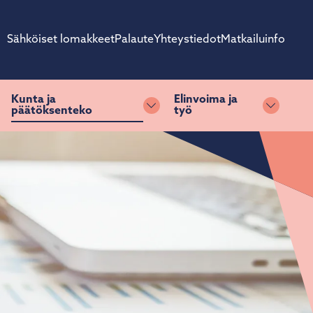
Sähköiset lomakkeet
Palaute
Yhteystiedot
Matkailuinfo
Kunta ja
Elinvoima ja
päätöksenteko
työ
ihda alasvetovalikkoa
Vaihda alasvetovalikkoa
Vaihda 