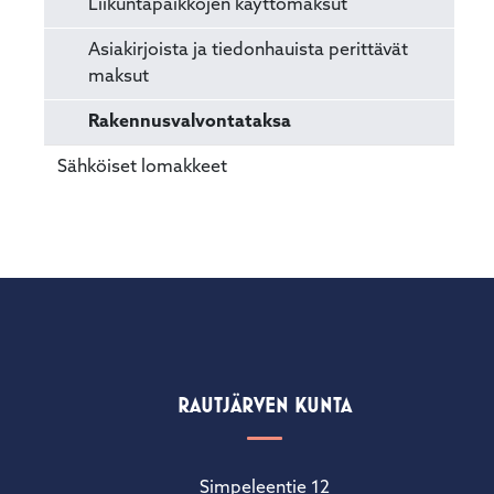
Liikuntapaikkojen käyttömaksut
Asiakirjoista ja tiedonhauista perittävät
maksut
Rakennusvalvontataksa
Sähköiset lomakkeet
RAUTJÄRVEN KUNTA
Simpeleentie 12