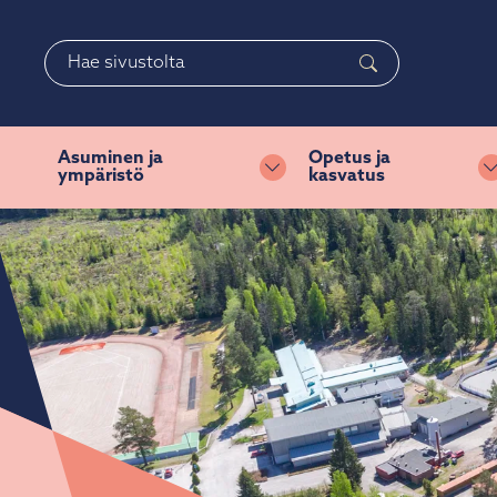
Siirry pääsisältöön
Siirry päävalikkoon
Haku
Asuminen ja
Opetus ja
ympäristö
kasvatus
Vaihda alasvetovalikkoa