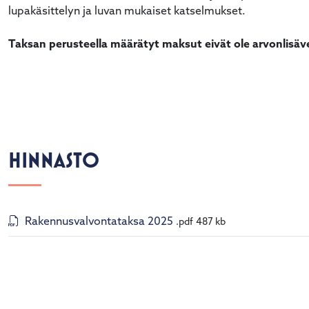
lupakäsittelyn ja luvan mukaiset katselmukset.
Taksan perusteella määrätyt maksut eivät ole arvonlisäver
alasvetovalikkoa
HINNASTO
Rakennusvalvontataksa 2025
.pdf
487 kb
alasvetovalikkoa