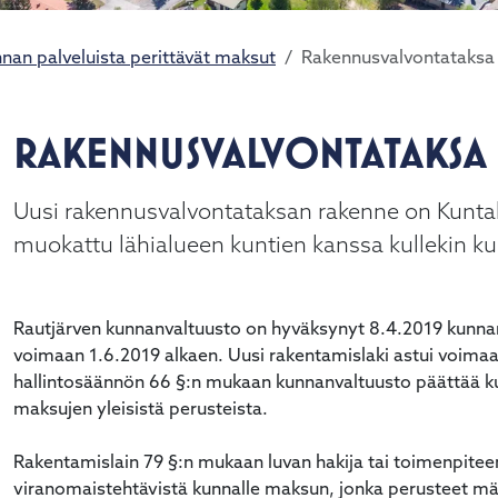
nan palveluista perittävät maksut
Rakennusvalvontataksa
RAKENNUSVALVONTATAKSA
Uusi rakennusvalvontataksan rakenne on Kuntal
muokattu lähialueen kuntien kanssa kullekin ku
Rautjärven kunnanvaltuusto on hyväksynyt 8.4.2019 kunnan 
alasvetovalikkoa
voimaan 1.6.2019 alkaen. Uusi rakentamislaki astui voima
alasvetovalikkoa
hallintosäännön 66 §:n mukaan kunnanvaltuusto päättää kun
maksujen yleisistä perusteista.
alasvetovalikkoa
Rakentamislain 79 §:n mukaan luvan hakija tai toimenpiteen
viranomaistehtävistä kunnalle maksun, jonka perusteet m