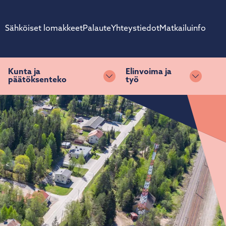
Sähköiset lomakkeet
Palaute
Yhteystiedot
Matkailuinfo
Kunta ja
Elinvoima ja
päätöksenteko
työ
ihda alasvetovalikkoa
Vaihda alasvetovalikkoa
Vaihda 