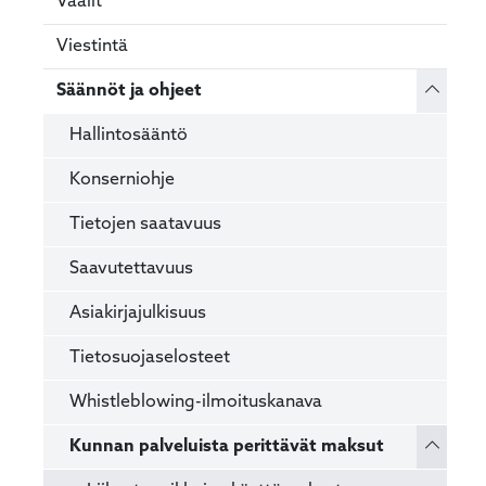
Vaalit
Viestintä
Vaihda 
Säännöt ja ohjeet
Hallintosääntö
Konserniohje
Tietojen saatavuus
Saavutettavuus
Asiakirjajulkisuus
Tietosuojaselosteet
Whistleblowing-ilmoituskanava
Vaihda 
Kunnan palveluista perittävät maksut