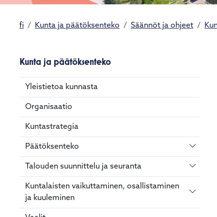
fi
Kunta ja päätöksenteko
Säännöt ja ohjeet
Kun
Kunta ja päätöksenteko
Yleistietoa kunnasta
Organisaatio
Kuntastrategia
Vaihda 
Päätöksenteko
Vaihda 
Talouden suunnittelu ja seuranta
Kuntalaisten vaikuttaminen, osallistaminen
Vaihda 
ja kuuleminen