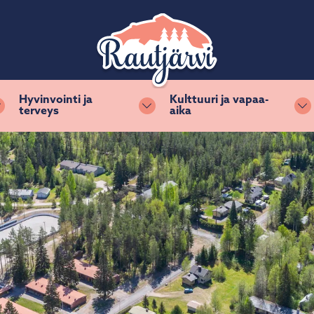
Hyvinvointi ja
Kulttuuri ja vapaa-
terveys
aika
Vaihda alasvetovalikkoa
Vaihda alasvetovalikkoa
Va