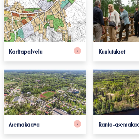
alasvetovalikkoa
Karttapalvelu
Kuulutukset
alasvetovalikkoa
alasvetovalikkoa
Asemakaava
Ranta-asemaka