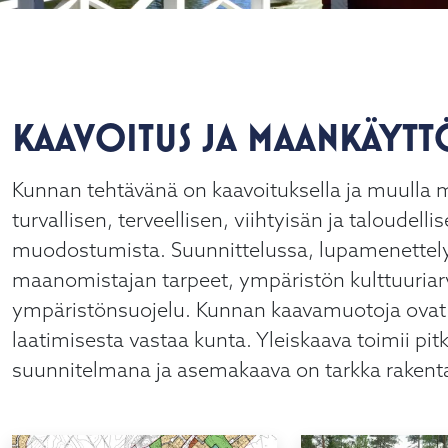
ö
KAAVOITUS JA MAANKÄYTT
alasvetovalikkoa
Kunnan tehtävänä on kaavoituksella ja muulla 
alasvetovalikkoa
turvallisen, terveellisen, viihtyisän ja taloudell
muodostumista. Suunnittelussa, lupamenettel
alasvetovalikkoa
maanomistajan tarpeet, ympäristön kulttuuria
ympäristönsuojelu. Kunnan kaavamuotoja ovat 
laatimisesta vastaa kunta. Yleiskaava toimii pi
suunnitelmana ja asemakaava on tarkka rakenta