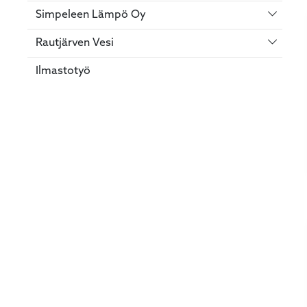
Vaihda 
Simpeleen Lämpö Oy
Vaihda 
Rautjärven Vesi
Ilmastotyö