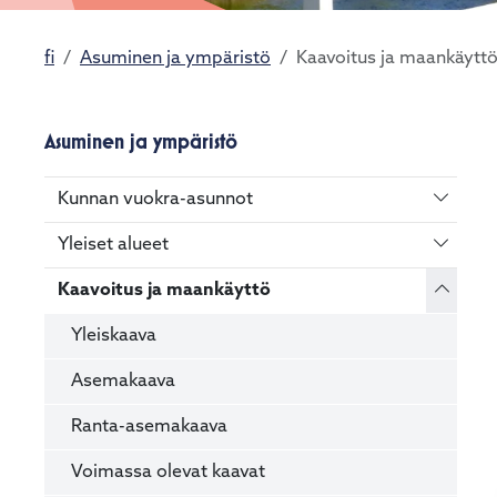
fi
Asuminen ja ympäristö
Kaavoitus ja maankäytt
Asuminen ja ympäristö
Vaihda 
Kunnan vuokra-asunnot
Vaihda 
Yleiset alueet
Vaihda 
Kaavoitus ja maankäyttö
Yleiskaava
Asemakaava
Ranta-asemakaava
Voimassa olevat kaavat