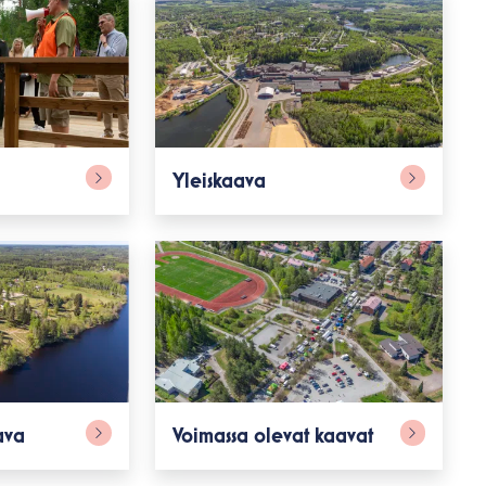
Yleiskaava
ava
Voimassa olevat kaavat