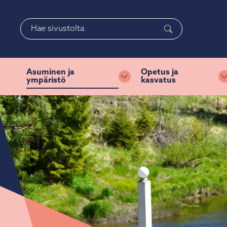
Siirry pääsisältöön
Siirry päävalikkoon
Haku
Asuminen ja
Opetus ja
ympäristö
kasvatus
Vaihda alasvetovalikkoa