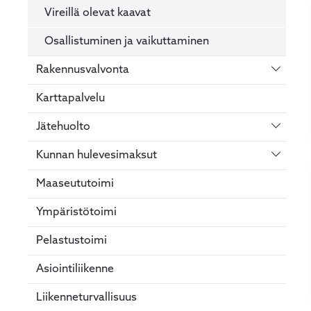
Vireillä olevat kaavat
Osallistuminen ja vaikuttaminen
Vaihda 
Rakennusvalvonta
Karttapalvelu
Vaihda 
Jätehuolto
Vaihda 
Kunnan hulevesimaksut
Maaseututoimi
Ympäristötoimi
Pelastustoimi
Asiointiliikenne
Liikenneturvallisuus