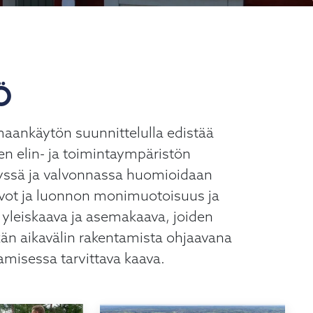
Ö
maankäytön suunnittelulla edistää
isen elin- ja toimintaympäristön
yssä ja valvonnassa huomioidaan
rvot ja luonnon monimuotoisuus ja
yleiskaava ja asemakaava, joiden
tkän aikavälin rakentamista ohjaavana
misessa tarvittava kaava.