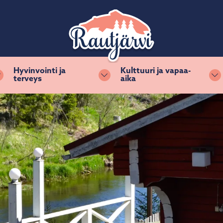
Hyvinvointi ja
Kulttuuri ja vapaa-
terveys
aika
Vaihda alasvetovalikkoa
Vaihda alasvetovalikkoa
Va