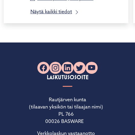
Näytä kaikki tiedot
Facebook
Instagram
LinkedIn
X
YouTube
LASKUTUSOSOITE
Rautjärven kunta
(tilaavan yksikön tai tilaajan nimi)
PL 766
00026 BASWARE
Verkkolaskun vastaanotto