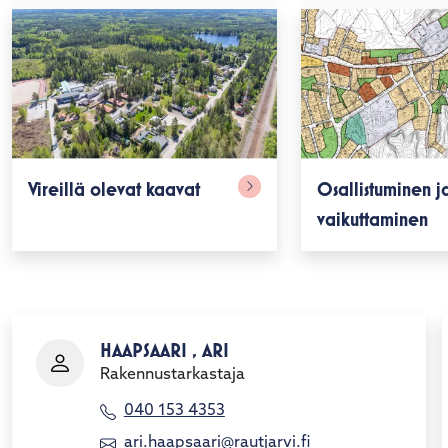
alasvetovalikkoa
alasvetovalikkoa
Vireillä olevat kaavat
Osallistuminen j
vaikuttaminen
HAAPSAARI , ARI
Rakennustarkastaja
040 153 4353
ari.haapsaari@rautjarvi.fi