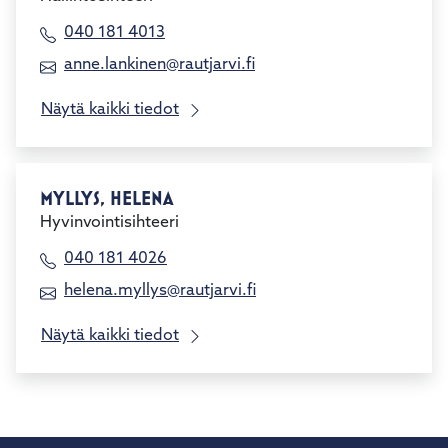
040 181 4013
anne.lankinen@rautjarvi.fi
Näytä kaikki tiedot
MYLLYS, HELENA
Hyvinvointisihteeri
040 181 4026
helena.myllys@rautjarvi.fi
Näytä kaikki tiedot