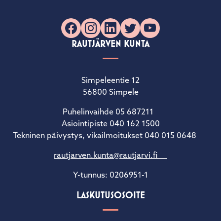
Facebook
Instagram
LinkedIn
X
YouTube
RAUTJÄRVEN KUNTA
Simpeleentie 12
56800 Simpele
Puhelinvaihde 05 687211
Asiointipiste 040 162 1500
Tekninen päivystys, vikailmoitukset 040 015 0648
rautjarven.kunta@rautjarvi.fi
Y-tunnus: 0206951-1
LASKUTUSOSOITE