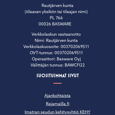
Rautjärven kunta
(tilaavan yksikön tai tilaajan nimi)
PL 766
00026 BASWARE
Verkkolaskun vastaanotto
Nimi: Rautjärven kunta
Verkkolaskuosoite: 003702069511
OVT-tunnus: 003702069511
Operaattori: Basware Oyj
Välittäjän tunnus: BAWCFI22
SUOSITUIMMAT SIVUT
Ajankohtaista
Rajamailla.fi
Imatran seudun kehitysyhtiö KEHY