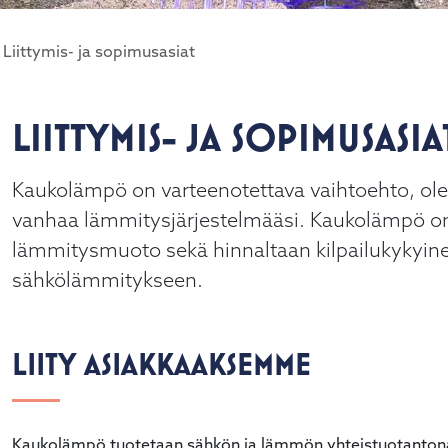
Liittymis- ja sopimusasiat
LIITTYMIS- JA SOPIMUSASIA
alasvetovalikkoa
Kaukolämpö on varteenotettava vaihtoehto, ol
alasvetovalikkoa
vanhaa lämmitysjärjestelmääsi. Kaukolämpö on 
lämmitysmuoto sekä hinnaltaan kilpailukykyinen
alasvetovalikkoa
sähkölämmitykseen.
alasvetovalikkoa
LIITY ASIAKKAAKSEMME
alasvetovalikkoa
alasvetovalikkoa
Kaukolämpö tuotetaan sähkön ja lämmön yhteistuotantona