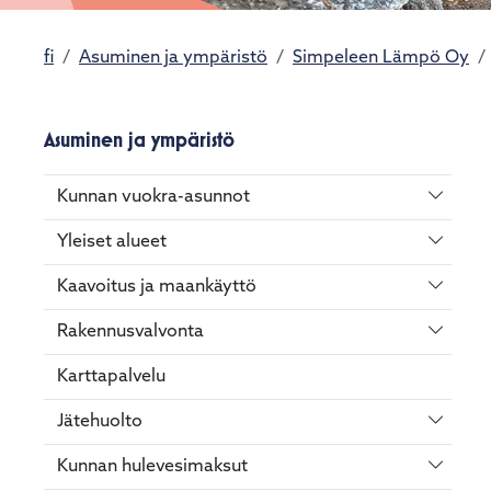
käyttää
kosketus-
ja
fi
Asuminen ja ympäristö
Simpeleen Lämpö Oy
pyyhkäisyliikkeitä.
Asuminen ja ympäristö
Vaihda 
Kunnan vuokra-asunnot
Vaihda 
Yleiset alueet
Vaihda 
Kaavoitus ja maankäyttö
Vaihda 
Rakennusvalvonta
Karttapalvelu
Vaihda 
Jätehuolto
Vaihda 
Kunnan hulevesimaksut