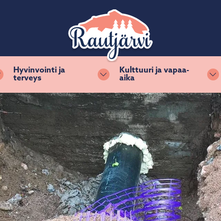
Hyvinvointi ja
Kulttuuri ja vapaa-
terveys
aika
Vaihda alasvetovalikkoa
Vaihda alasvetovalikkoa
Va