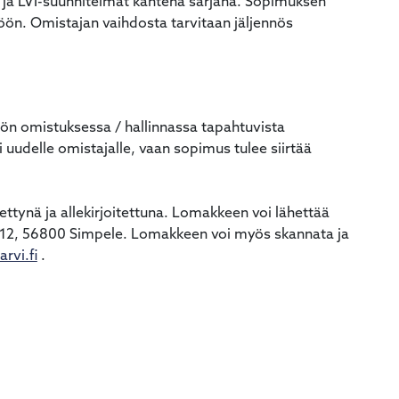
s ja LVI-suunnitelmat kahtena sarjana. Sopimuksen
öön. Omistajan vaihdosta tarvitaan jäljennös
tön omistuksessa / hallinnassa tapahtuvista
uudelle omistajalle, vaan sopimus tulee siirtää
ettynä ja allekirjoitettuna. Lomakkeen voi lähettää
 12, 56800 Simpele. Lomakkeen voi myös skannata ja
rvi.fi
.