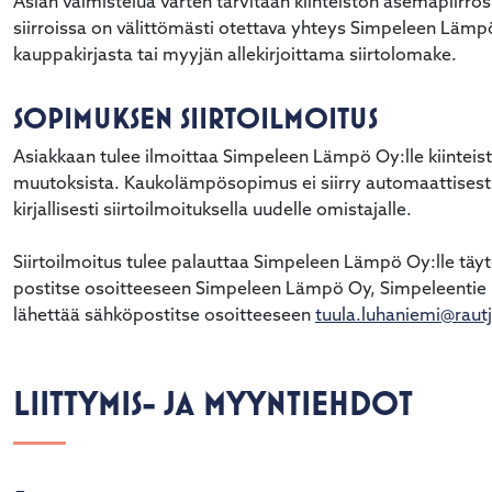
Asian valmistelua varten tarvitaan kiinteistön asemapiirro
siirroissa on välittömästi otettava yhteys Simpeleen Lämp
kauppakirjasta tai myyjän allekirjoittama siirtolomake.
SOPIMUKSEN SIIRTOILMOITUS
Asiakkaan tulee ilmoittaa Simpeleen Lämpö Oy:lle kiinteis
muutoksista. Kaukolämpösopimus ei siirry automaattisesti 
kirjallisesti siirtoilmoituksella uudelle omistajalle.
Siirtoilmoitus tulee palauttaa Simpeleen Lämpö Oy:lle täyt
postitse osoitteeseen Simpeleen Lämpö Oy, Simpeleentie
lähettää sähköpostitse osoitteeseen
tuula.luhaniemi@rautja
LIITTYMIS- JA MYYNTIEHDOT