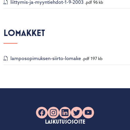
liittymis-ja-myyntiehdot-1-9-2003
.pdf
96 kb
LOMAKKET
lamposopimuksen-siirto-lomake
.pdf
197 kb
Facebook
Instagram
LinkedIn
X
YouTube
LASKUTUSOSOITE