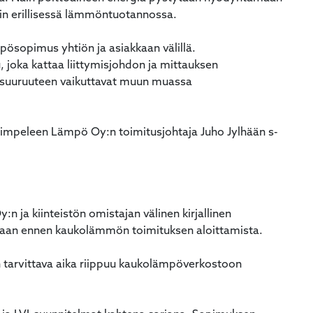
n erillisessä lämmöntuotannossa.
ösopimus yhtiön ja asiakkaan välillä.
 joka kattaa liittymisjohdon ja mittauksen
 suuruuteen vaikuttavat muun muassa
Simpeleen Lämpö Oy:n toimitusjohtaja Juho Jylhään s-
ja kiinteistön omistajan välinen kirjallinen
aan ennen kaukolämmön toimituksen aloittamista.
arvittava aika riippuu kaukolämpöverkostoon