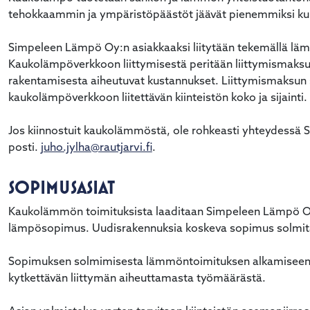
tehokkaammin ja ympäristöpäästöt jäävät pienemmiksi kui
Simpeleen Lämpö Oy:n asiakkaaksi liitytään tekemällä lämp
Kaukolämpöverkkoon liittymisestä peritään liittymismaksu,
rakentamisesta aiheutuvat kustannukset. Liittymismaksun
kaukolämpöverkkoon liitettävän kiinteistön koko ja sijainti.
Jos kiinnostuit kaukolämmöstä, ole rohkeasti yhteydessä 
posti.
juho.jylha@rautjarvi.fi
.
alasvetovalikkoa
SOPIMUSASIAT
Kaukolämmön toimituksista laaditaan Simpeleen Lämpö Oy:n 
lämpösopimus. Uudisrakennuksia koskeva sopimus solmit
alasvetovalikkoa
Sopimuksen solmimisesta lämmöntoimituksen alkamiseen t
kytkettävän liittymän aiheuttamasta työmäärästä.