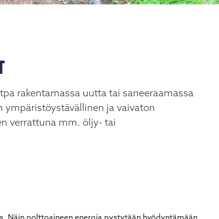
T
etpa rakentamassa uutta tai saneeraamassa
ympäristöystävällinen ja vaivaton
 verrattuna mm. öljy- tai
. Näin polttoaineen energia pystytään hyödyntämään