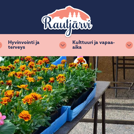
Hyvinvointi ja
Kulttuuri ja vapaa-
terveys
aika
Vaihda alasvetovalikkoa
Vaihda alasvetovalikkoa
Va