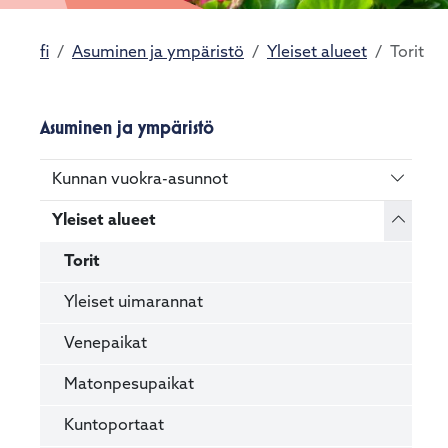
fi
Asuminen ja ympäristö
Yleiset alueet
Torit
Asuminen ja ympäristö
Vaihda 
Kunnan vuokra-asunnot
Vaihda 
Yleiset alueet
Torit
Yleiset uimarannat
Venepaikat
Matonpesupaikat
Kuntoportaat