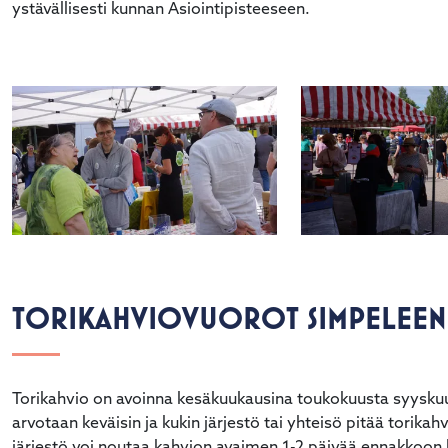
ystävällisesti kunnan Asiointipisteeseen.
alasvetovalikkoa
alasvetovalikkoa
alasvetovalikkoa
alasvetovalikkoa
TORIKAHVIOVUOROT SIMPELEEN
Torikahvio on avoinna kesäkuukausina toukokuusta syyskuu
arvotaan keväisin ja kukin järjestö tai yhteisö pitää torik