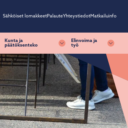
Sähköiset lomakkeet
Palaute
Yhteystiedot
Matkailuinfo
Kunta ja
Elinvoima ja
päätöksenteko
työ
ihda alasvetovalikkoa
Vaihda alasvetovalikkoa
Vaihda 