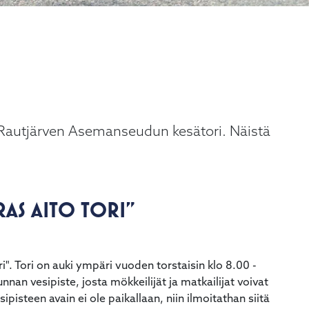
kä Rautjärven Asemanseudun kesätori. Näistä
RAS AITO TORI"
i". Tori on auki ympäri vuoden torstaisin klo 8.00 -
nnan vesipiste, josta mökkeilijät ja matkailijat voivat
steen avain ei ole paikallaan, niin ilmoitathan siitä