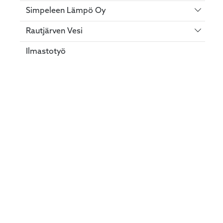
Vaihda 
Simpeleen Lämpö Oy
Vaihda 
Rautjärven Vesi
Ilmastotyö