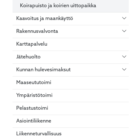
Koirapuisto ja koirien uittopaikka
Vaihda 
Kaavoitus ja maankäyttö
Vaihda 
Rakennusvalvonta
Karttapalvelu
Vaihda 
Jätehuolto
Vaihda 
Kunnan hulevesimaksut
Maaseututoimi
Ympäristötoimi
Pelastustoimi
Asiointiliikenne
Liikenneturvallisuus