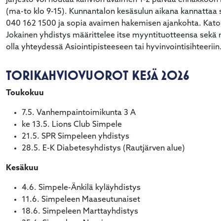
järjestö voi noutaa kahvion avaimen 1-2 päivää ennakkoon k
alasvetovalikkoa
(ma-to klo 9-15). Kunnantalon kesäsulun aikana kannattaa 
040 162 1500 ja sopia avaimen hakemisen ajankohta. Katos
alasvetovalikkoa
Jokainen yhdistys määrittelee itse myyntituotteensa sekä n
olla yhteydessä Asiointipisteeseen tai hyvinvointisihteeriin
TORIKAHVIOVUOROT KESÄ 2026
Toukokuu
7.5.
Vanhempaintoimikunta 3 A
ke 13.5. Lions Club Simpele
21.5. SPR Simpeleen yhdistys
28.5. E-K Diabetesyhdistys (Rautjärven alue)
Kesäkuu
4.6.
Simpele-Änkilä kyläyhdistys
11.6. Simpeleen Maaseutunaiset
18.6. Simpeleen Marttayhdistys