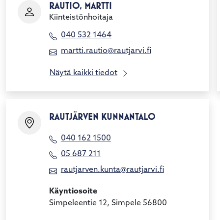
RAUTIO, MARTTI
Kiinteistönhoitaja
040 532 1464
martti.rautio@rautjarvi.fi
Näytä kaikki tiedot
RAUTJÄRVEN KUNNANTALO
040 162 1500
05 687 211
rautjarven.kunta@rautjarvi.fi
Käyntiosoite
Simpeleentie 12, Simpele 56800