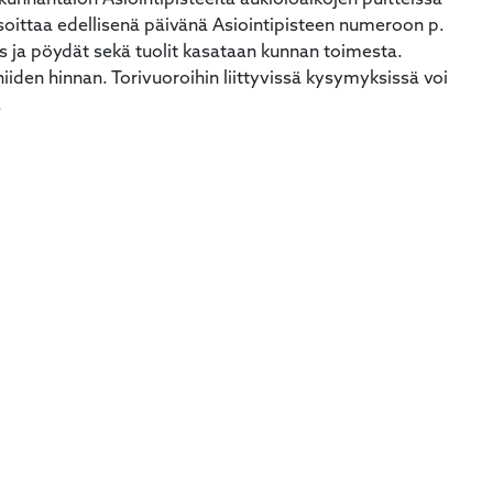
unnantalon Asiointipisteeltä aukioloaikojen puitteissa
soittaa edellisenä päivänä Asiointipisteen numeroon p.
 ja pöydät sekä tuolit kasataan kunnan toimesta.
iiden hinnan. Torivuoroihin liittyvissä kysymyksissä voi
.