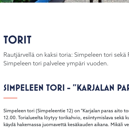
TORIT
alasvetovalikkoa
Rautjärvellä on kaksi toria: Simpeleen tori se
alasvetovalikkoa
Simpeleen tori palvelee ympäri vuoden.
SIMPELEEN TORI - "KARJALAN PA
Simpeleen tori (Simpeleentie 12) on "Karjalan paras aito tor
12.00. Torialueelta löytyy torikahvio, esiintymislava sekä ku
käydä hakemassa juomavettä kesäkauden aikana. Mikäli vesipi