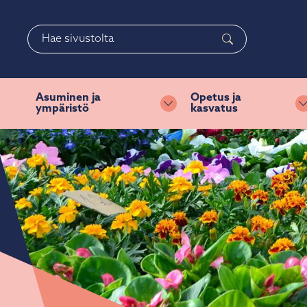
Siirry pääsisältöön
Siirry päävalikkoon
Haku
Asuminen ja
Opetus ja
ympäristö
kasvatus
Vaihda alasvetovalikkoa