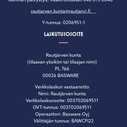
Tekninen päivystys, vikailmoitukset 040 015 0648
rautjarven.kunta@rautjarvi.fi
Y-tunnus: 0206951-1
LASKUTUSOSOITE
Rautjärven kunta
(tilaavan yksikön tai tilaajan nimi)
PL 766
00026 BASWARE
Verkkolaskun vastaanotto
Nimi: Rautjärven kunta
Verkkolaskuosoite: 003702069511
OVT-tunnus: 003702069511
Operaattori: Basware Oyj
Välittäjän tunnus: BAWCFI22