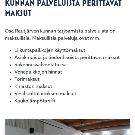
KUNNAN PALVELUISTA PERITTÄVÄT
kosketus-
ja
MAKSUT
pyyhkäisyliikkeitä.
Osa Rautjärven kunnan tarjoamista palveluista on
maksullisia. Maksullisia palveluja ovat mm.
Liikuntapaikkojen käyttömaksut
Asiakirjoista ja tiedonhauista perittävät maksut
Rakennusvalvontataksa
Venepaikkojen hinnat
Torimaksut
Kirjaston maksut
Vesihuoltolaitoksen maksut
Kaukolämpötariffi