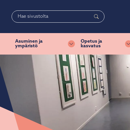
Siirry pääsisältöön
Siirry päävalikkoon
Haku
Asuminen ja
Opetus ja
ympäristö
kasvatus
Vaihda alasvetovalikkoa