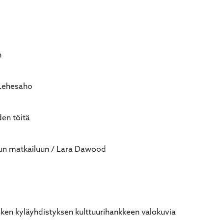
n
 Lehesaho
den töitä
dun matkailuun / Lara Dawood
sken kyläyhdistyksen kulttuurihankkeen valokuvia