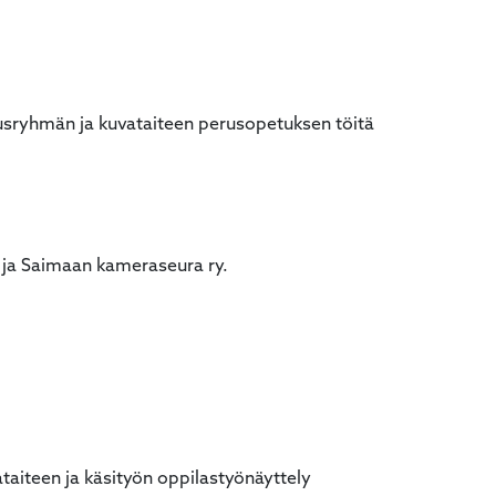
usryhmän ja kuvataiteen perusopetuksen töitä
it ja Saimaan kameraseura ry.
ataiteen ja käsityön oppilastyönäyttely