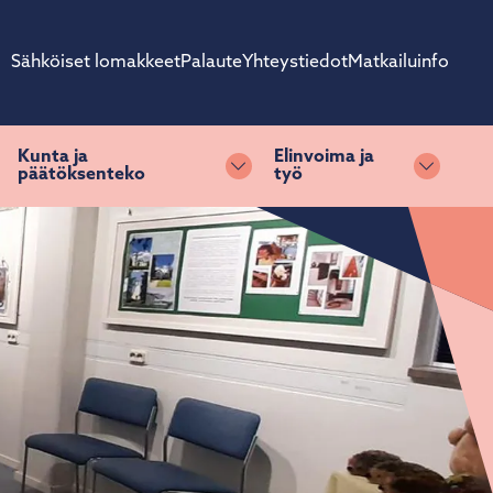
Sähköiset lomakkeet
Palaute
Yhteystiedot
Matkailuinfo
Kunta ja
Elinvoima ja
päätöksenteko
työ
ihda alasvetovalikkoa
Vaihda alasvetovalikkoa
Vaihda 