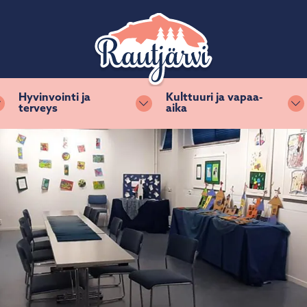
Hyvinvointi ja
Kulttuuri ja vapaa-
terveys
aika
Vaihda alasvetovalikkoa
Vaihda alasvetovalikkoa
Va