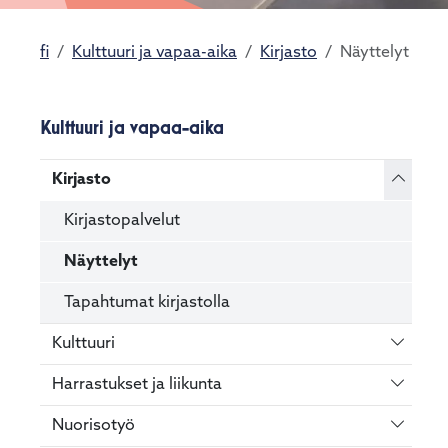
fi
Kulttuuri ja vapaa-aika
Kirjasto
Näyttelyt
Kulttuuri ja vapaa-aika
Vaihda 
Kirjasto
Kirjastopalvelut
Näyttelyt
Tapahtumat kirjastolla
Vaihda 
Kulttuuri
Vaihda 
Harrastukset ja liikunta
Vaihda 
Nuorisotyö