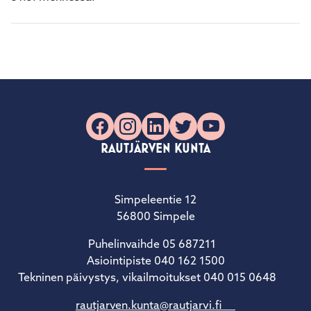
Facebook
Instagram
LinkedIn
X
YouTube
RAUTJÄRVEN KUNTA
Simpeleentie 12
56800 Simpele
Puhelinvaihde 05 687211
Asiointipiste 040 162 1500
Tekninen päivystys, vikailmoitukset 040 015 0648
rautjarven.kunta@rautjarvi.fi