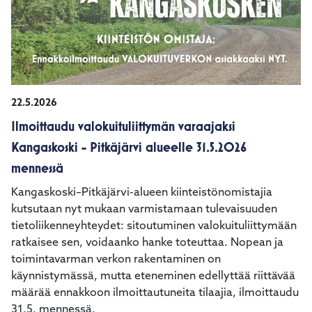
22.5.2026
Ilmoittaudu valokuituliittymän varaajaksi
Kangaskoski - Pitkäjärvi alueelle 31.5.2026
mennessä
Kangaskoski–Pitkäjärvi-alueen kiinteistönomistajia
kutsutaan nyt mukaan varmistamaan tulevaisuuden
tietoliikenneyhteydet: sitoutuminen valokuituliittymään
ratkaisee sen, voidaanko hanke toteuttaa. Nopean ja
toimintavarman verkon rakentaminen on
käynnistymässä, mutta eteneminen edellyttää riittävää
määrää ennakkoon ilmoittautuneita tilaajia, ilmoittaudu
31.5. mennessä.