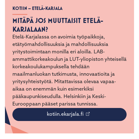
KOTIIN – ETELÄ-KARJALA
MITÄPÄ JOS MUUTTAISIT ETELÄ-
KARJALAAN?
Etelä-Karjalassa on avoimia työpaikkoja,
etätyömahdollisuuksia ja mahdollisuuksia
yritystoimintaan monilla eri aloilla. LAB-
ammattikorkeakoulun ja LUT-yliopiston yhteisellä
korkeakoulukampuksella tehdään
maailmanluokan tutkimusta, innovaatioita ja
yritysyhteistyötä. Mitattavissa olevaa vapaa-
aikaa on enemmän kuin esimerkiksi
pääkaupunkiseudulla. Helsinkiin ja Keski-
Eurooppaan pääset parissa tunnissa.
kotiin.ekarjala.fi