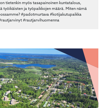
 on tietenkin myös tasapainoinen kuntatalous,
ä työikäisten ja työpaikkojen määrä. Miten nämä
deossamme? #padotmurtava #kotijakutupaikka
#rautjarvinyt #rautjarvihuomenna