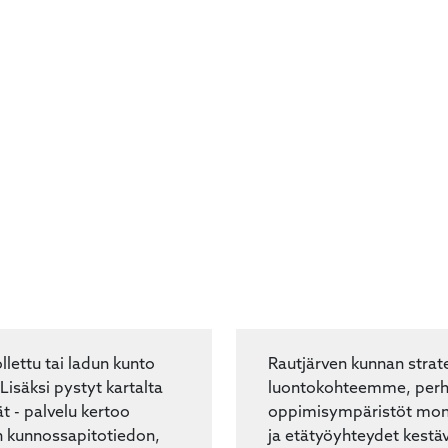
llettu tai ladun kunto
Rautjärven kunnan strate
Lisäksi pystyt kartalta
luontokohteemme, perhe
t - palvelu kertoo
oppimisympäristöt moni
n kunnossapitotiedon,
ja etätyöyhteydet kestä