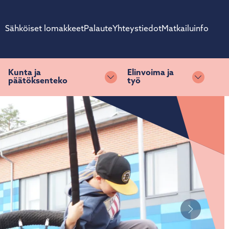
Sähköiset lomakkeet
Palaute
Yhteystiedot
Matkailuinfo
Kunta ja
Elinvoima ja
päätöksenteko
työ
ihda alasvetovalikkoa
Vaihda alasvetovalikkoa
Vaihda 
Seuraava