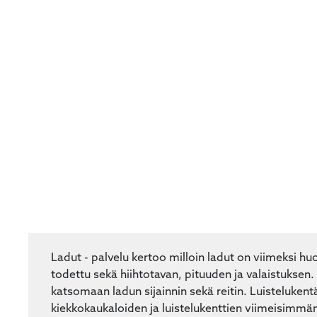
Ladut - palvelu kertoo milloin ladut on viimeksi huo
todettu sekä hiihtotavan, pituuden ja valaistuksen. 
katsomaan ladun sijainnin sekä reitin. Luistelukentä
kiekkokaukaloiden ja luistelukenttien viimeisimmä