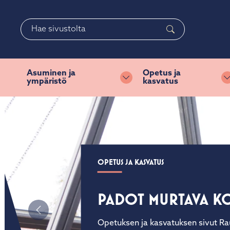
Siirry pääsisältöön
Siirry päävalikkoon
Haku
Asuminen ja
Opetus ja
ympäristö
kasvatus
Vaihda alasvetovalikkoa
RAUTJÄRVEN MATKAILUINFO
OPETUS JA KASVATUS
IKIAIKAINEN RAJAS
PADOT MURTAVA KO
Ikiaikainen rajaseutu toivottaa sinu
Edellinen
Opetuksen ja kasvatuksen sivut Rau
luontomatkailijan monimuotoinen k