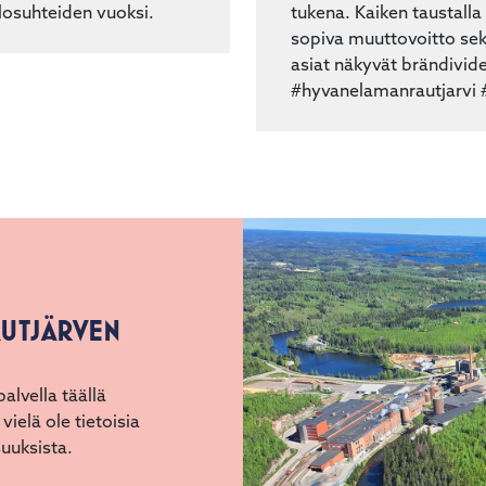
losuhteiden vuoksi.
tukena. Kaiken taustalla
sopiva muuttovoitto sek
asiat näkyvät brändivi
#hyvanelamanrautjarvi 
AUTJÄRVEN
lvella täällä
 vielä ole tietoisia
uuksista.