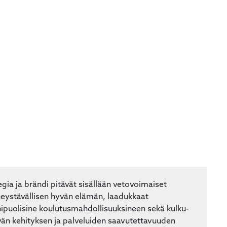
gia ja brändi pitävät sisällään vetovoimaiset
ystävällisen hyvän elämän, laadukkaat
puolisine koulutusmahdollisuuksineen sekä kulku-
vän kehityksen ja palveluiden saavutettavuuden