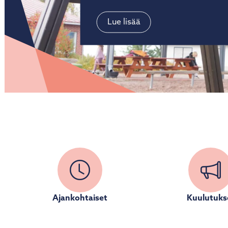
rajaseudun historiaa.
Lue lisää
Rautjärven top 3 matkailukohde
Ajankohtaiset
Kuulutuks