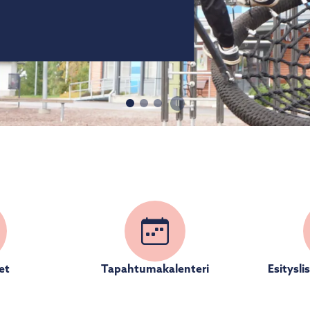
tta
Pysäytä-käynnistä
et
Tapahtumakalenteri
Esitysli