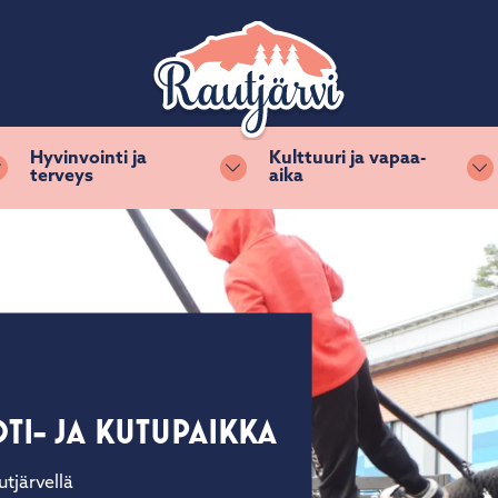
Hyvinvointi ja
Kulttuuri ja vapaa-
terveys
aika
Vaihda alasvetovalikkoa
Vaihda alasvetovalikkoa
Va
EUTU KUTSUU
TI- JA KUTUPAIKKA
t tervetulleeksi! Rautjärvi on
tjärvellä
ohde, jossa on nähtävillä vuosisataisen