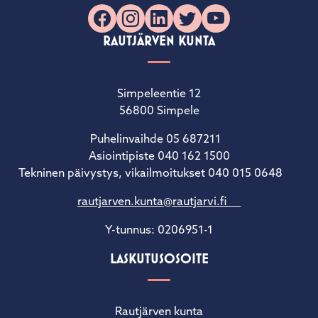
Facebook
Instagram
LinkedIn
X
YouTube
RAUTJÄRVEN KUNTA
Simpeleentie 12
56800 Simpele
Puhelinvaihde 05 687211
Asiointipiste 040 162 1500
Tekninen päivystys, vikailmoitukset 040 015 0648
rautjarven.kunta@rautjarvi.fi
Y-tunnus: 0206951-1
LASKUTUSOSOITE
Rautjärven kunta