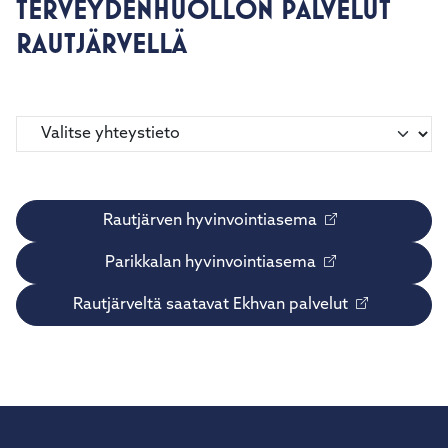
TERVEYDENHUOLLON PALVELUT
kosketus-
ja
RAUTJÄRVELLÄ
pyyhkäisyliikkeitä.
Rautjärven hyvinvointiasema
Parikkalan hyvinvointiasema
Rautjärveltä saatavat Ekhvan palvelut