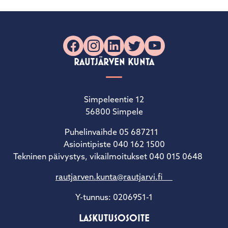
Facebook
Instagram
LinkedIn
X
YouTube
RAUTJÄRVEN KUNTA
Simpeleentie 12
56800 Simpele
Puhelinvaihde 05 687211
Asiointipiste 040 162 1500
Tekninen päivystys, vikailmoitukset 040 015 0648
rautjarven.kunta@rautjarvi.fi
Y-tunnus: 0206951-1
LASKUTUSOSOITE