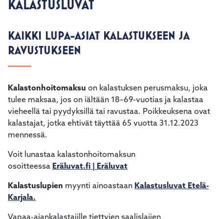
KALASTUSLUVAT
KAIKKI LUPA-ASIAT KALASTUKSEEN JA
RAVUSTUKSEEN
Kalastonhoitomaksu
on kalastuksen perusmaksu, joka
tulee maksaa, jos on iältään 18–69-vuotias ja kalastaa
vieheellä tai pyydyksillä tai ravustaa. Poikkeuksena ovat
kalastajat, jotka ehtivät täyttää 65 vuotta 31.12.2023
mennessä.
Voit lunastaa kalastonhoitomaksun
osoitteessa
Eräluvat.fi | Eräluvat
Kalastuslupien
myynti ainoastaan
Kalastusluvat Etelä-
Karjala.
Vapaa-ajankalastajille tiettyjen saalislajien