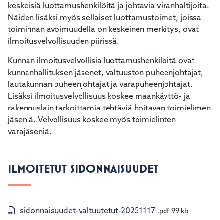
keskeisiä luottamushenkilöitä ja johtavia viranhaltijoita.
Näiden lisäksi myös sellaiset luottamustoimet, joissa
toiminnan avoimuudella on keskeinen merkitys, ovat
ilmoitusvelvollisuuden piirissä.
Kunnan ilmoitusvelvollisia luottamushenkilöitä ovat
kunnanhallituksen jäsenet, valtuuston puheenjohtajat,
lautakunnan puheenjohtajat ja varapuheenjohtajat.
Lisäksi ilmoitusvelvollisuus koskee maankäyttö- ja
rakennuslain tarkoittamia tehtäviä hoitavan toimielimen
jäseniä. Velvollisuus koskee myös toimielinten
varajäseniä.
ILMOITETUT SIDONNAISUUDET
sidonnaisuudet-valtuutetut-20251117
.pdf
99 kb