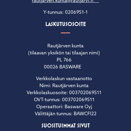
rautjarven.kunta@rautjarvi.fi
Y-tunnus: 0206951-1
LASKUTUSOSOITE
Rautjärven kunta
(tilaavan yksikön tai tilaajan nimi)
PL 766
00026 BASWARE
Verkkolaskun vastaanotto
Nimi: Rautjärven kunta
Verkkolaskuosoite: 003702069511
OVT-tunnus: 003702069511
Operaattori: Basware Oyj
Välittäjän tunnus: BAWCFI22
SUOSITUIMMAT SIVUT