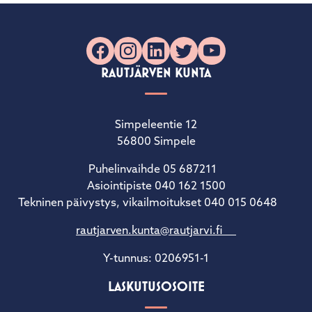
Facebook
Instagram
LinkedIn
X
YouTube
RAUTJÄRVEN KUNTA
Simpeleentie 12
56800 Simpele
Puhelinvaihde 05 687211
Asiointipiste 040 162 1500
Tekninen päivystys, vikailmoitukset 040 015 0648
rautjarven.kunta@rautjarvi.fi
Y-tunnus: 0206951-1
LASKUTUSOSOITE