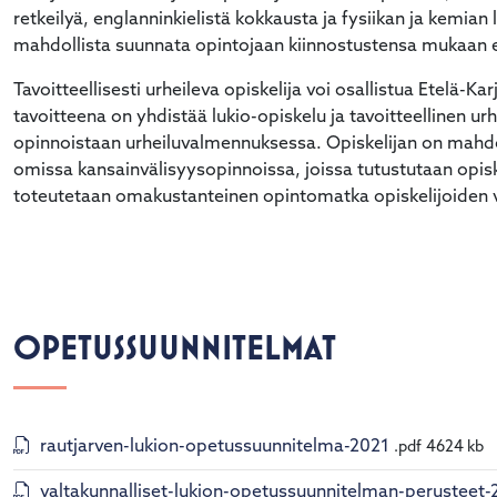
retkeilyä, englanninkielistä kokkausta ja fysiikan ja kemian
mahdollista suunnata opintojaan kiinnostustensa mukaan es
Tavoitteellisesti urheileva opiskelija voi osallistua Etelä-
tavoitteena on yhdistää lukio-opiskelu ja tavoitteellinen urhe
opinnoistaan urheiluvalmennuksessa. Opiskelijan on mahdol
omissa kansainvälisyysopinnoissa, joissa tutustutaan opiskel
toteutetaan omakustanteinen opintomatka opiskelijoide
OPETUSSUUNNITELMAT
rautjarven-lukion-opetussuunnitelma-2021
.pdf
4624 kb
valtakunnalliset-lukion-opetussuunnitelman-perusteet-