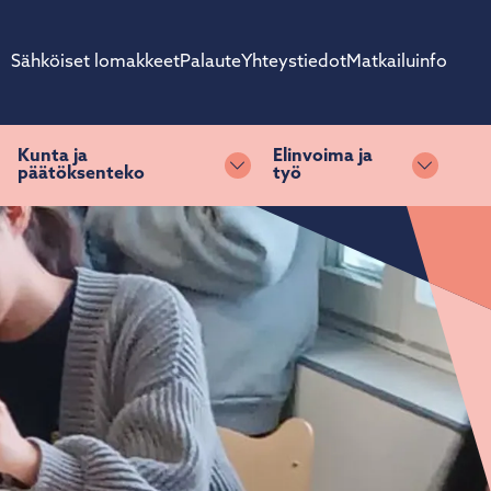
Sähköiset lomakkeet
Palaute
Yhteystiedot
Matkailuinfo
Kunta ja
Elinvoima ja
päätöksenteko
työ
ihda alasvetovalikkoa
Vaihda alasvetovalikkoa
Vaihda 