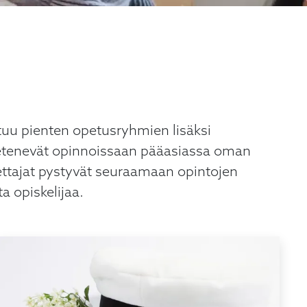
stuu pienten opetusryhmien lisäksi
t etenevät opinnoissaan pääasiassa oman
ettajat pystyvät seuraamaan opintojen
a opiskelijaa.