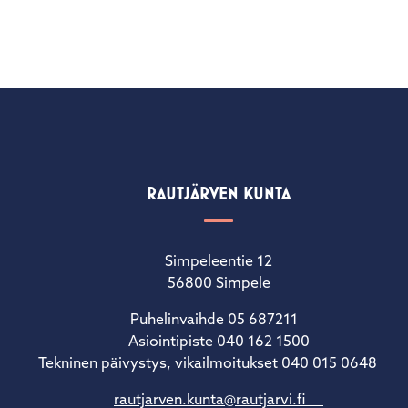
RAUTJÄRVEN KUNTA
Simpeleentie 12
56800 Simpele
Puhelinvaihde 05 687211
Asiointipiste 040 162 1500
Tekninen päivystys, vikailmoitukset 040 015 0648
rautjarven.kunta@rautjarvi.fi