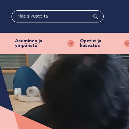
Siirry pääsisältöön
Siirry päävalikkoon
Haku
Asuminen ja
Opetus ja
ympäristö
kasvatus
Vaihda alasvetovalikkoa