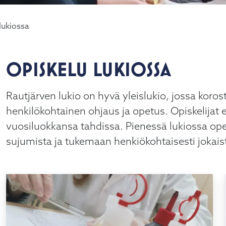
lukiossa
OPISKELU LUKIOSSA
alasvetovalikkoa
Rautjärven lukio on hyvä yleislukio, jossa koro
alasvetovalikkoa
henkilökohtainen ohjaus ja opetus. Opiskelija
vuosiluokkansa tahdissa. Pienessä lukiossa op
alasvetovalikkoa
sujumista ja tukemaan henkiökohtaisesti jokaist
alasvetovalikkoa
alasvetovalikkoa