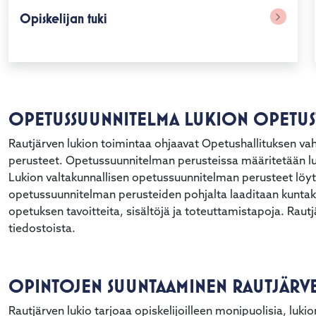
Opiskelijan tuki
OPETUSSUUNNITELMA LUKION OPETUS
Rautjärven lukion toimintaa ohjaavat Opetushallituksen va
perusteet. Opetussuunnitelman perusteissa määritetään luk
Lukion valtakunnallisen opetussuunnitelman perusteet löytyv
opetussuunnitelman perusteiden pohjalta laaditaan kunta
opetuksen tavoitteita, sisältöjä ja toteuttamistapoja. Raut
tiedostoista.
OPINTOJEN SUUNTAAMINEN RAUTJÄRVE
Rautjärven lukio tarjoaa opiskelijoilleen monipuolisia, luk