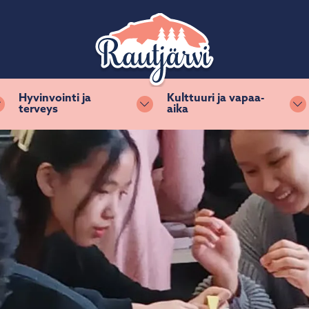
Hyvinvointi ja
Kulttuuri ja vapaa-
terveys
aika
Vaihda alasvetovalikkoa
Vaihda alasvetovalikkoa
Va