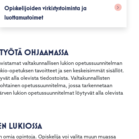
Opiskelijoiden virkistystoiminta ja
luottamustoimet
TYÖTÄ OHJAAMASSA
hvistamat valtakunnallisen lukion opetussuunnitelman
io-opetuksen tavoitteet ja sen keskeisimmät sisällöt.
ät alla olevista tiedostoista. Valtakunnallisten
kohtainen opetussuunnitelma, jossa tarkennetaan
järven lukion opetussuunnitelmat löytyvät alla olevista
N LUKIOSSA
ion omia opintoja. Opiskelija voi valita muun muassa