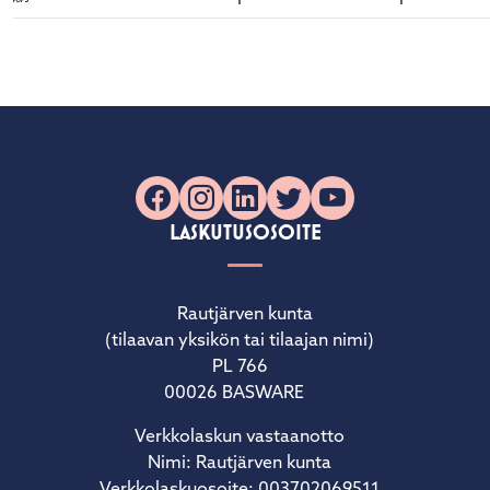
Facebook
Instagram
LinkedIn
X
YouTube
LASKUTUSOSOITE
Rautjärven kunta
(tilaavan yksikön tai tilaajan nimi)
PL 766
00026 BASWARE
Verkkolaskun vastaanotto
Nimi: Rautjärven kunta