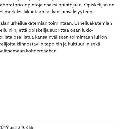
 laboratorio-opintoja osaksi opintojaan. Opiskelijan on
imerkiksi liikuntaan tai kansainvälisyyteen.
Karjalan urheiluakatemian toimintaan. Urheiluakatemian
ilu niin, että opiskelija suorittaa osan lukio-
lista osallistua kansainväliseen toimintaan lukion
ijoita kiinnostaviin tapoihin ja kulttuuriin sekä
n valitsemaan kohdemaahan.
2019
.pdf
3403 kb