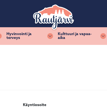
Hyvinvointi ja
Kulttuuri ja vapaa-
terveys
aika
Vaihda alasvetovalikkoa
Vaihda alasvetovalikkoa
Va
Käyntiosoite