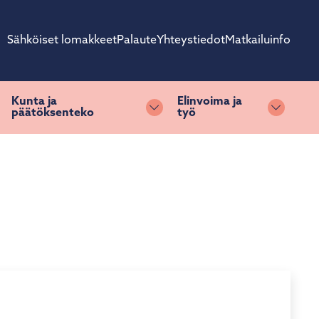
Sähköiset lomakkeet
Palaute
Yhteystiedot
Matkailuinfo
Kunta ja
Elinvoima ja
päätöksenteko
työ
ihda alasvetovalikkoa
Vaihda alasvetovalikkoa
Vaihda 