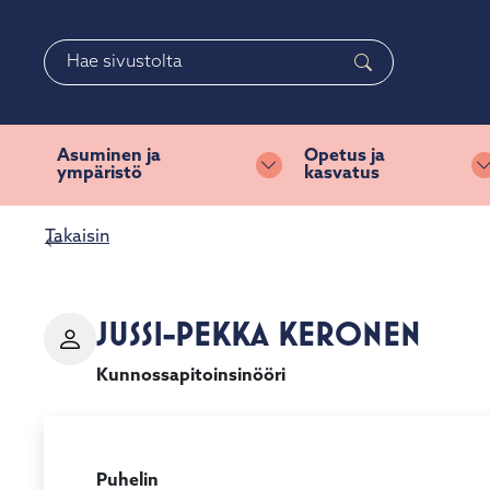
Siirry pääsisältöön
Siirry päävalikkoon
Haku
Asuminen ja
Opetus ja
ympäristö
kasvatus
Vaihda alasvetovalikkoa
Takaisin
JUSSI-PEKKA KERONEN
Kunnossapitoinsinööri
Puhelin