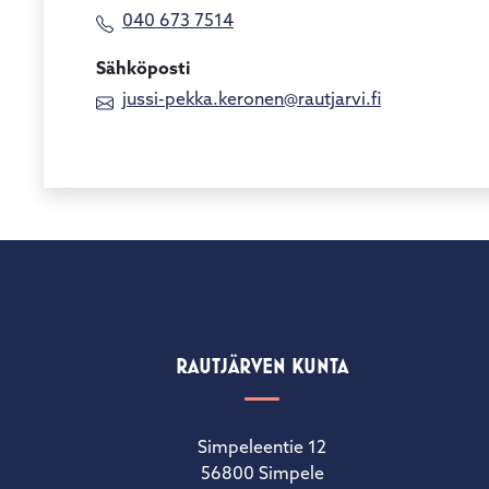
040 673 7514
Sähköposti
jussi-pekka.keronen@rautjarvi.fi
RAUTJÄRVEN KUNTA
Simpeleentie 12
56800 Simpele