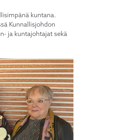
ällisimpänä kuntana.
ssä Kunnallisjohdon
- ja kuntajohtajat sekä