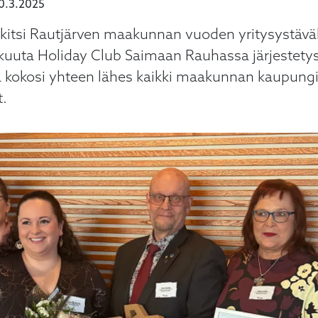
0.3.2025
palkitsi Rautjärven maakunnan vuoden yritysystäv
iskuuta Holiday Club Saimaan Rauhassa järjestety
kokosi yhteen lähes kaikki maakunnan kaupungin
t.