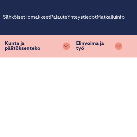
Sähköiset lomakkeet
Palaute
Yhteystiedot
Matkailuinfo
Kunta ja
Elinvoima ja
päätöksenteko
työ
ihda alasvetovalikkoa
Vaihda alasvetovalikkoa
Vaihda 