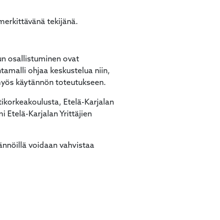
erkittävänä tekijänä.
uun osallistuminen ovat
tamalli ohjaa keskustelua niin,
t myös käytännön toteutukseen.
tikorkeakoulusta, Etelä-Karjalan
 Etelä-Karjalan Yrittäjien
ytännöillä voidaan vahvistaa