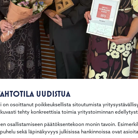
TAHTOTILA UUDISTUA
 on osoittanut poikkeuksellista sitoutumista yritysystävällis
tkuvasti tehty konkreettisia toimia yritystoiminnan edellytys
jien osallistamiseen päätöksentekoon monin tavoin. Esimerkiks
puhelu sekä läpinäkyvyys julkisissa hankinnoissa ovat asioita, 