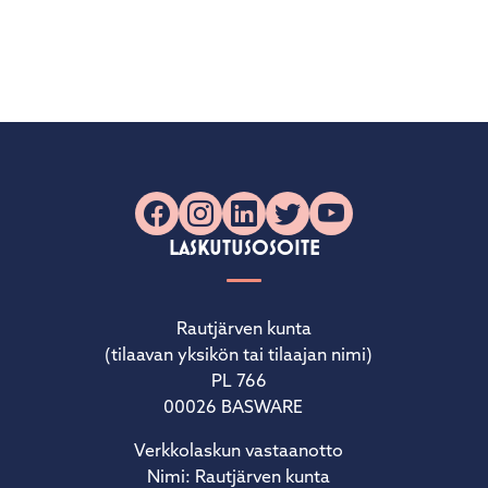
Facebook
Instagram
LinkedIn
X
YouTube
LASKUTUSOSOITE
Rautjärven kunta
(tilaavan yksikön tai tilaajan nimi)
PL 766
00026 BASWARE
Verkkolaskun vastaanotto
Nimi: Rautjärven kunta