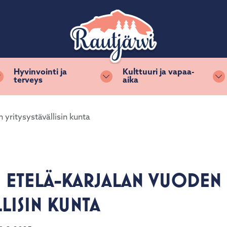
Hyvinvointi ja
Kulttuuri ja vapaa-
terveys
aika
Vaihda alasvetovalikkoa
Vaihda alasvetovalikkoa
Va
 yritysystävällisin kunta
N ETELÄ-KARJALAN VUODEN
LISIN KUNTA