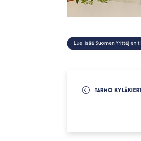
Lue lisää Suomen Yrittäjien t
TARMO KYLÄKIER