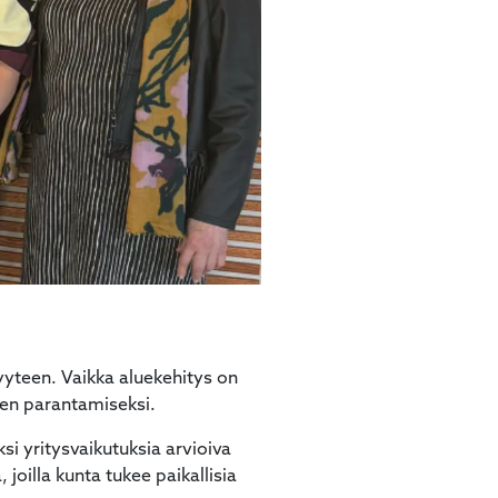
yyteen. Vaikka aluekehitys on
ten parantamiseksi.
i yritysvaikutuksia arvioiva
joilla kunta tukee paikallisia