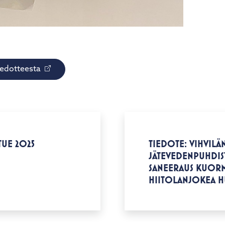
iedotteesta
TUE 2025
TIEDOTE: VIHVIL
JÄTEVEDENPUHDI
SANEERAUS KUORM
HIITOLANJOKEA H