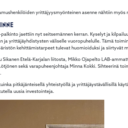
tamushenkilöiden yrittäjyysmyönteinen asenne nähtiin myös m
INNE
-palkinto jaettiin nyt seitsemännen kerran. Kyselyt ja kilpail
ja yrittäjäyhdistysten väliselle vuoropuhelulle. Tämä toimin
mpäristön kehittämistarpeet tulevat huomioiduksi ja siirtyvä
tu Sikanen Etelä-Karjalan liitosta, Mikko Ojapelto LAB-ammat
Lötjönen sekä varapuheenjohtaja Minna Kokki. Sihteerinä toimi
.
inka pitkäjänteisellä yhteistyöllä ja yrittäjäystävällisillä kä
tella uusia investointeja.