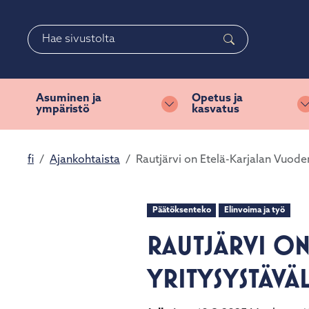
Siirry pääsisältöön
Siirry päävalikkoon
Haku
Asuminen ja
Opetus ja
ympäristö
kasvatus
Vaihda alasvetovalikkoa
fi
Ajankohtaista
Rautjärvi on Etelä-Karjalan Vuoden
Päätöksenteko
Elinvoima ja työ
RAUTJÄRVI O
YRITYSYSTÄVÄL