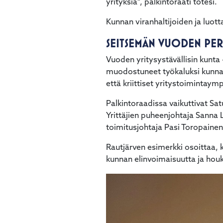
yrityksiä", palkintoraati totesi.
Kunnan viranhaltijoiden ja luot
SEITSEMÄN VUODEN PER
Vuoden yritysystävällisin kunta 
muodostuneet työkaluksi kunnan 
että kriittiset yritystoimintay
Palkintoraadissa vaikuttivat Sa
Yrittäjien puheenjohtaja Sanna 
toimitusjohtaja Pasi Toropainen
Rautjärven esimerkki osoittaa, ku
kunnan elinvoimaisuutta ja houku