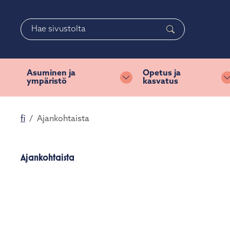
Siirry pääsisältöön
Siirry päävalikkoon
Haku
Asuminen ja
Opetus ja
ympäristö
kasvatus
Vaihda alasvetovalikkoa
fi
Ajankohtaista
Ajankohtaista