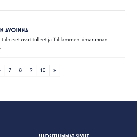
ON AVOINNA
 tulokset ovat tulleet ja Tulilammen uimarannan
.
6
7
8
9
10
»
SUOSITUIMMAT SIVUT