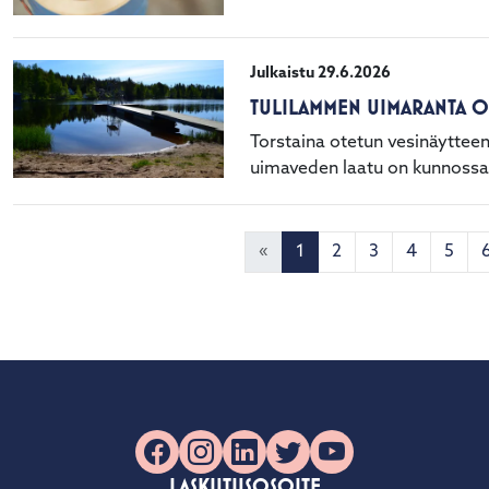
Julkaistu 29.6.2026
TULILAMMEN UIMARANTA 
Torstaina otetun vesinäytteen
uimaveden laatu on kunnossa
«
1
2
3
4
5
Facebook
Instagram
LinkedIn
X
YouTube
LASKUTUSOSOITE