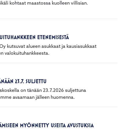
käli kohtaat maastossa kuolleen villisian.
KUITUHANKKEEN ETENEMISESTÄ
 Oy kutsuvat alueen asukkaat ja kausiasukkaat
en valokuituhankkeesta.
ÄÄN 23.7. SULJETTU
oskella on tänään 23.7.2026 suljettuna
yrimme avaamaan jälleen huomenna.
ÄMISEEN MYÖNNETTY USEITA AVUSTUKSIA