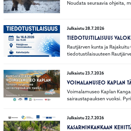
Noudata seuraavia ohjeita, mi
Julkaistu 28.7.2026
TIEDOTUSTILAISUUS VALO
Rautjärven kunta ja Rajakuitu
tiedotustilaisuuteen Rautjärv
Julkaistu 23.7.2026
VOIMALAMUSEO KAPLAN TÄN
Voimalamuseo Kaplan Kangask
sairaustapauksen vuoksi. P
Julkaistu 22.7.2026
KASARMINKANKAAN KEHITT