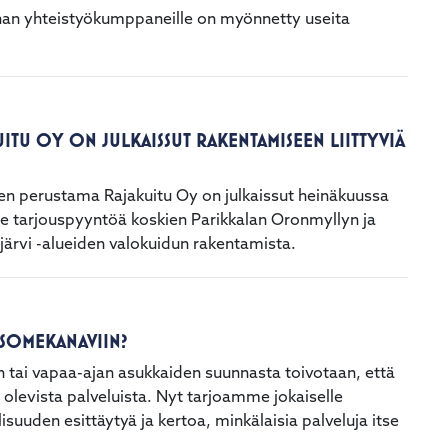
nan yhteistyökumppaneille on myönnetty useita
ITU OY ON JULKAISSUT RAKENTAMISEEN LIITTYVIÄ
ien perustama Rajakuitu Oy on julkaissut heinäkuussa
e tarjouspyyntöä koskien Parikkalan Oronmyllyn ja
järvi -alueiden valokuidun rakentamista.
 SOMEKANAVIIN?
ten tai vapaa-ajan asukkaiden suunnasta toivotaan, että
 olevista palveluista. Nyt tarjoamme jokaiselle
lisuuden esittäytyä ja kertoa, minkälaisia palveluja itse