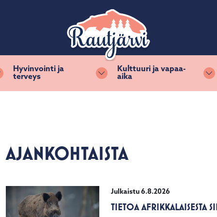
Hyvinvointi ja
Kulttuuri ja vapaa-
terveys
aika
Vaihda alasvetovalikkoa
Vaihda alasvetovalikkoa
Va
AJANKOHTAISTA
Julkaistu 6.8.2026
TIETOA AFRIKKALAISESTA S