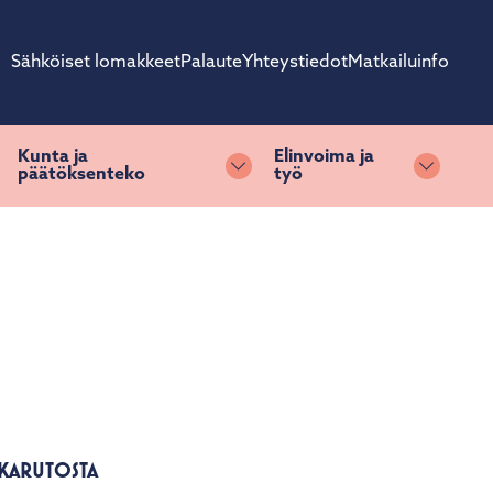
Sähköiset lomakkeet
Palaute
Yhteystiedot
Matkailuinfo
Kunta ja
Elinvoima ja
päätöksenteko
työ
ihda alasvetovalikkoa
Vaihda alasvetovalikkoa
Vaihda 
IKARUTOSTA