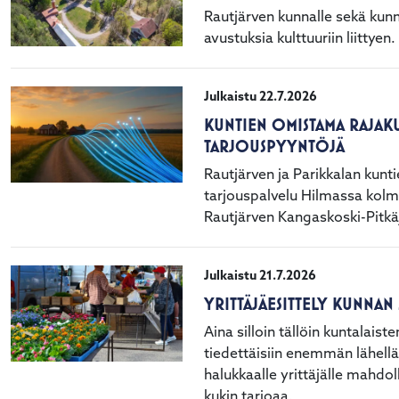
Rautjärven kunnalle sekä kun
avustuksia kulttuuriin liittyen.
Julkaistu 22.7.2026
KUNTIEN OMISTAMA RAJAKU
TARJOUSPYYNTÖJÄ
Rautjärven ja Parikkalan kunt
tarjouspalvelu Hilmassa kolm
Rautjärven Kangaskoski-Pitkä
Julkaistu 21.7.2026
YRITTÄJÄESITTELY KUNNAN
Aina silloin tällöin kuntalais
tiedettäisiin enemmän lähellä
halukkaalle yrittäjälle mahdol
kukin tarjoaa.