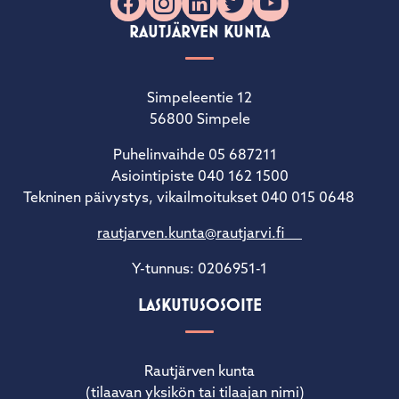
Facebook
Instagram
LinkedIn
X
YouTube
RAUTJÄRVEN KUNTA
Simpeleentie 12
56800 Simpele
Puhelinvaihde 05 687211
Asiointipiste 040 162 1500
Tekninen päivystys, vikailmoitukset 040 015 0648
rautjarven.kunta@rautjarvi.fi
Y-tunnus: 0206951-1
LASKUTUSOSOITE
Rautjärven kunta
(tilaavan yksikön tai tilaajan nimi)