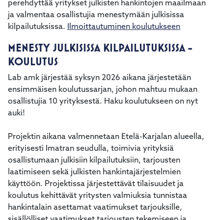
perehdyttää yritykset julkisten hankintojen maailmaan
ja valmentaa osallistujia menestymään julkisissa
kilpailutuksissa.
Ilmoittautuminen koulutukseen
MENESTY JULKISISSA KILPAILUTUKSISSA -
KOULUTUS
Lab amk järjestää syksyn 2026 aikana järjestetään
ensimmäisen koulutussarjan, johon mahtuu mukaan
osallistujia 10 yrityksestä. Haku koulutukseen on nyt
auki!
Projektin aikana valmennetaan Etelä-Karjalan alueella,
erityisesti Imatran seudulla, toimivia yrityksiä
osallistumaan julkisiin kilpailutuksiin, tarjousten
laatimiseen sekä julkisten hankintajärjestelmien
käyttöön. Projektissa järjestettävät tilaisuudet ja
koulutus kehittävät yritysten valmiuksia tunnistaa
hankintalain asettamat vaatimukset tarjouksille,
sisällölliset vaatimukset tarjousten tekemiseen ja