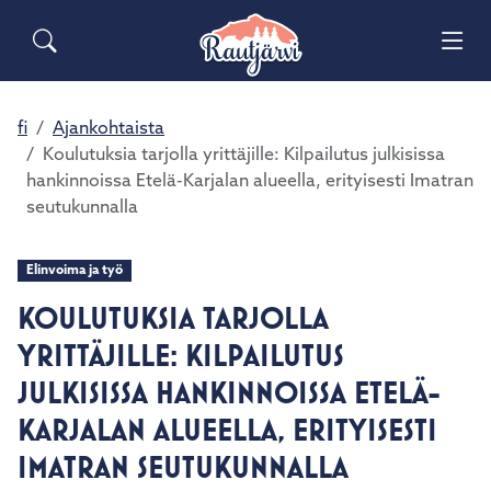
Siirry pääsisältöön
Siirry päävalikkoon
Sähköiset lomakkeet
Haku
Asuminen ja ympäristö
Palaute
Vai
Yhteystiedot
Matkailuinfo
Opetus ja kasvatus
fi
Ajankohtaista
Vai
Koulutuksia tarjolla yrittäjille: Kilpailutus julkisissa
hankinnoissa Etelä-Karjalan alueella, erityisesti Imatran
Hyvinvointi ja terveys
Vai
seutukunnalla
Kulttuuri ja vapaa-aika
Vai
Elinvoima ja työ
KOULUTUKSIA TARJOLLA
Kunta ja päätöksenteko
Vai
YRITTÄJILLE: KILPAILUTUS
Elinvoima ja työ
JULKISISSA HANKINNOISSA ETELÄ-
Vai
KARJALAN ALUEELLA, ERITYISESTI
IMATRAN SEUTUKUNNALLA