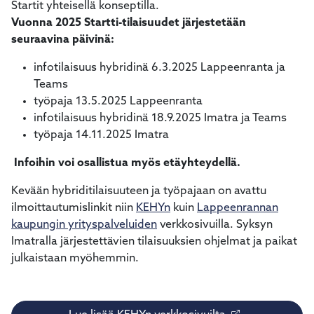
Startit yhteisellä konseptilla.
kosketus-
Vuonna 2025 Startti-tilaisuudet järjestetään
ja
seuraavina päivinä:
pyyhkäisyliikkeitä.
infotilaisuus hybridinä 6.3.2025 Lappeenranta ja
Teams
työpaja 13.5.2025 Lappeenranta
infotilaisuus hybridinä 18.9.2025 Imatra ja Teams
työpaja 14.11.2025 Imatra
Infoihin voi osallistua myös etäyhteydellä.
Kevään hybriditilaisuuteen ja työpajaan on avattu
ilmoittautumislinkit niin
KEHYn
kuin
Lappeenrannan
kaupungin yrityspalveluiden
verkkosivuilla. Syksyn
Imatralla järjestettävien tilaisuuksien ohjelmat ja paikat
julkaistaan myöhemmin.