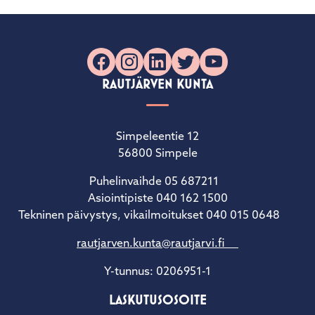
Facebook
Instagram
LinkedIn
X
YouTube
RAUTJÄRVEN KUNTA
Simpeleentie 12
56800 Simpele
Puhelinvaihde 05 687211
Asiointipiste 040 162 1500
Tekninen päivystys, vikailmoitukset 040 015 0648
rautjarven.kunta@rautjarvi.fi
Y-tunnus: 0206951-1
LASKUTUSOSOITE