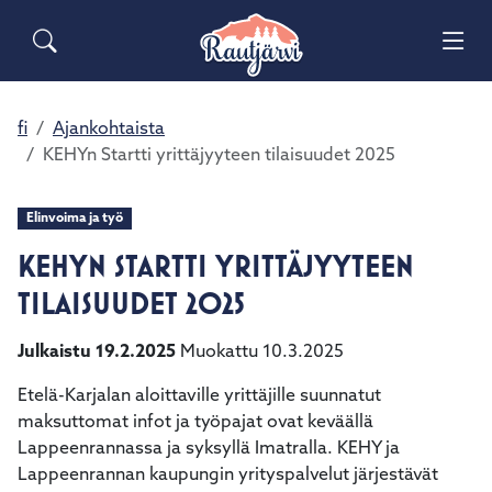
Siirry pääsisältöön
Siirry päävalikkoon
Sähköiset lomakkeet
Haku
Asuminen ja ympäristö
Palaute
Vai
Valitse
Yhteystiedot
käytettävissä
Matkailuinfo
Opetus ja kasvatus
fi
Ajankohtaista
Vai
oleva
KEHYn Startti yrittäjyyteen tilaisuudet 2025
tulos
Hyvinvointi ja terveys
ylös-
Vai
ja
Elinvoima ja työ
alasnuolilla.
Kulttuuri ja vapaa-aika
KEHYN STARTTI YRITTÄJYYTEEN
Vai
Siirry
valittuun
TILAISUUDET 2025
Kunta ja päätöksenteko
hakutulokseen
Vai
painamalla
Julkaistu 19.2.2025
Muokattu 10.3.2025
enteriä.
Elinvoima ja työ
Vai
Etelä-Karjalan aloittaville yrittäjille suunnatut
Kosketuslaitteiden
maksuttomat infot ja työpajat ovat keväällä
käyttäjät
Lappeenrannassa ja syksyllä Imatralla. KEHY ja
voivat
Lappeenrannan kaupungin yrityspalvelut järjestävät
käyttää