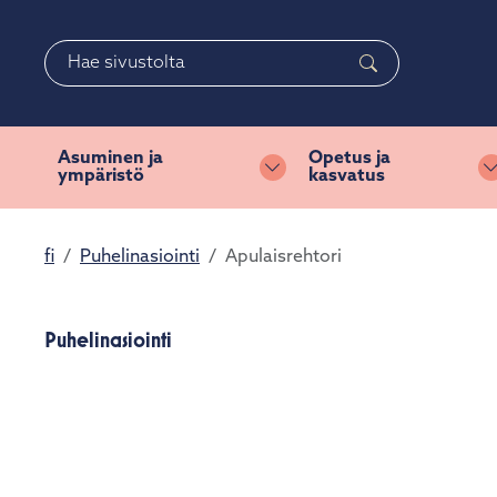
Siirry pääsisältöön
Siirry päävalikkoon
Haku
Asuminen ja
Opetus ja
ympäristö
kasvatus
Vaihda alasvetovalikkoa
fi
Puhelinasiointi
Apulaisrehtori
Puhelinasiointi