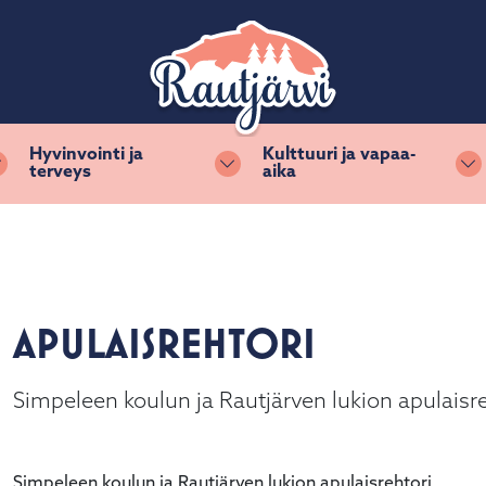
Hyvinvointi ja
Kulttuuri ja vapaa-
terveys
aika
Vaihda alasvetovalikkoa
Vaihda alasvetovalikkoa
Va
APULAISREHTORI
Simpeleen koulun ja Rautjärven lukion apulaisre
Simpeleen koulun ja Rautjärven lukion apulaisrehtori