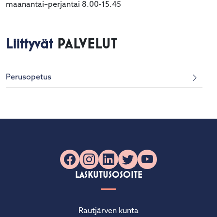
maanantai–perjantai 8.00-15.45
Liittyvät
PALVELUT
Perusopetus
Facebook
Instagram
LinkedIn
X
YouTube
LASKUTUSOSOITE
Rautjärven kunta