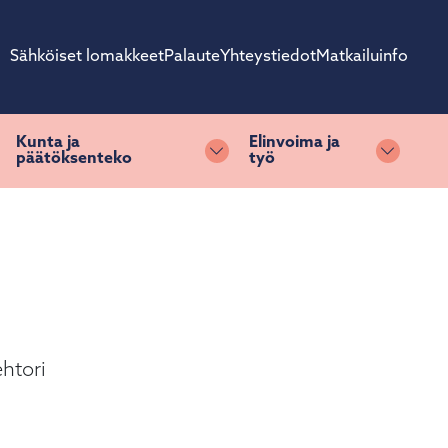
Sähköiset lomakkeet
Palaute
Yhteystiedot
Matkailuinfo
Kunta ja
Elinvoima ja
päätöksenteko
työ
ihda alasvetovalikkoa
Vaihda alasvetovalikkoa
Vaihda 
htori