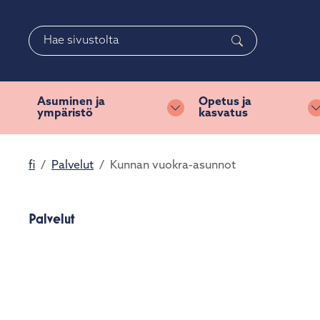
Siirry pääsisältöön
Siirry päävalikkoon
Haku
Asuminen ja
Opetus ja
ympäristö
kasvatus
Vaihda alasvetovalikkoa
fi
Palvelut
Kunnan vuokra-asunnot
Palvelut