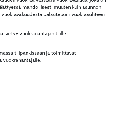
ukauden vuokraa vastaava vuokravakuus, joka on
äättyessä mahdollisesti muuten kuin asunnon
osa vuokravakuudesta palautetaan vuokrasuhteen
 siirtyy vuokranantajan tilille.
massa tilipankissaan ja toimittavat
 vuokranantajalle.