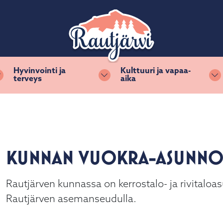
Hyvinvointi ja
Kulttuuri ja vapaa-
terveys
aika
Vaihda alasvetovalikkoa
Vaihda alasvetovalikkoa
Va
KUNNAN VUOKRA-ASUNNO
Rautjärven kunnassa on kerrostalo- ja rivitaloas
Rautjärven asemanseudulla.