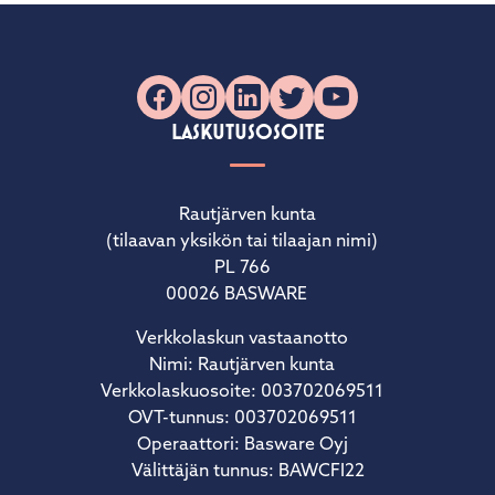
Facebook
Instagram
LinkedIn
X
YouTube
LASKUTUSOSOITE
Rautjärven kunta
(tilaavan yksikön tai tilaajan nimi)
PL 766
00026 BASWARE
Verkkolaskun vastaanotto
Nimi: Rautjärven kunta
Verkkolaskuosoite: 003702069511
OVT-tunnus: 003702069511
Operaattori: Basware Oyj
Välittäjän tunnus: BAWCFI22