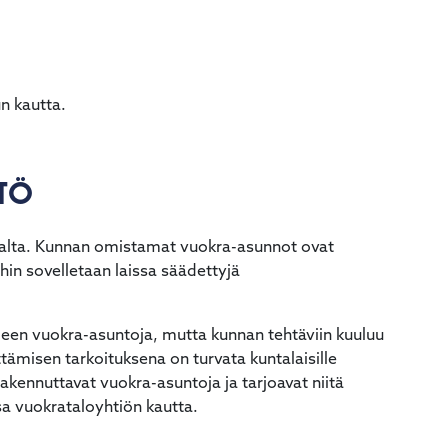
n kautta.
NTÖ
nalta. Kunnan omistamat vuokra-asunnot ovat
hin sovelletaan laissa säädettyjä
silleen vuokra-asuntoja, mutta kunnan tehtäviin kuuluu
tämisen tarkoituksena on turvata kuntalaisille
ennuttavat vuokra-asuntoja ja tarjoavat niitä
sa vuokrataloyhtiön kautta.