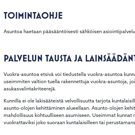
TOIMINTAOHJE
Asuntoa haetaan pääsääntöisesti sähköisen asiointipalvelu
PALVELUN TAUSTA JA LAINSÄÄDÄ
Vuokra-asuntoa etsivä voi tiedustella vuokra-asuntoa kun
useimmiten valtion tuella rakennettuja vuokra-asuntoja, joi
asukasvalintakriteerejä.
Kunnilla ei ole lakisääteistä velvollisuutta tarjota kuntalai
asunto-olojen kehittäminen alueellaan. Asunto-olojen kehit
mahdollisuus kohtuulliseen asumiseen. Useimmat kunnat rak
vuokrattaviksi joko suoraan kuntalaisilleen tai perustaman