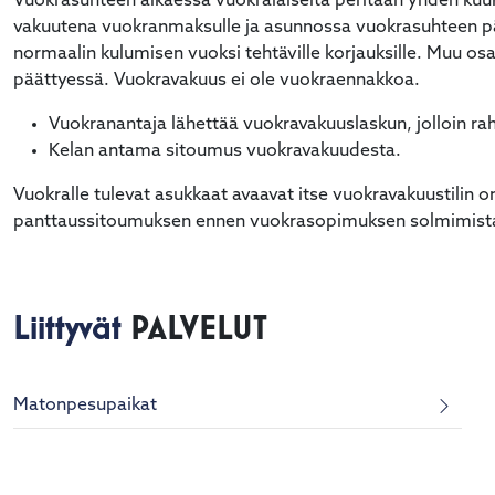
Vuokrasuhteen alkaessa vuokralaiselta peritään yhden ku
vakuutena vuokranmaksulle ja asunnossa vuokrasuhteen p
normaalin kulumisen vuoksi tehtäville korjauksille. Muu 
päättyessä. Vuokravakuus ei ole vuokraennakkoa.
Vuokranantaja lähettää vuokravakuuslaskun, jolloin raha
Kelan antama sitoumus vuokravakuudesta.
Vuokralle tulevat asukkaat avaavat itse vuokravakuustilin o
panttaussitoumuksen ennen vuokrasopimuksen solmimista
Liittyvät
PALVELUT
Matonpesupaikat