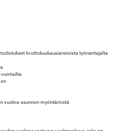
todistukset bruttokuukausiansioista työnantajalta
ta
-vuotiailta
 on
nen vuokra-asunnon myöntämistä