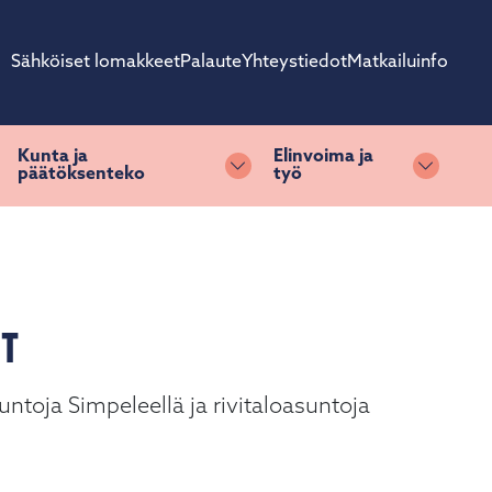
Sähköiset lomakkeet
Palaute
Yhteystiedot
Matkailuinfo
Kunta ja
Elinvoima ja
päätöksenteko
työ
ihda alasvetovalikkoa
Vaihda alasvetovalikkoa
Vaihda 
T
untoja Simpeleellä ja rivitaloasuntoja