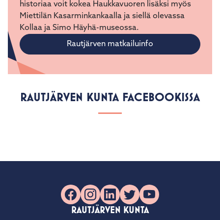
mahdollisuudet retkeilyyn ja virkistäytymiseen
Hiitolajoella ja Haukkavuorella. Raja-alueen
historiaa voit kokea Haukkavuoren lisäksi myös
Miettilän Kasarminkankaalla ja siellä olevassa
Kollaa ja Simo Häyhä-museossa.
Rautjärven matkailuinfo
RAUTJÄRVEN KUNTA FACEBOOKISSA
Facebook
Instagram
LinkedIn
X
YouTube