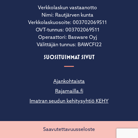
PL 766
00026 BASWARE
Verkkolaskun vastaanotto
Nimi: Rautjärven kunta
Verkkolaskuosoite: 003702069511
OVT-tunnus: 003702069511
Operaattori: Basware Oyj
Välittäjän tunnus: BAWCFI22
SUOSITUIMMAT SIVUT
Ajankohtaista
Rajamailla.fi
Imatran seudun kehitysyhtiö KEHY