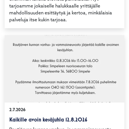
asukkaiden suunnasta toivotaan, että tiedettäisiin
enemmän lähellä olevista palveluista. Nyt
tarjoamme jokaiselle halukkaalle yrittäjälle
mahdollisuuden esittäytyä ja kertoa, minkälaisia
palveluja itse kukin tarjoaa.
2.7.2026