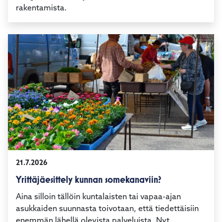
koskien Parikkalan Oronmyllyn ja Rautjärven
Kangaskoski-Pitkäjärvi -alueiden valokuidun
21.7.2026
Yrittäjäesittely kunnan somekanaviin?
Aina silloin tällöin kuntalaisten tai vapaa-ajan