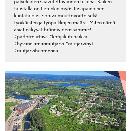
koulutusmahdollisuuksineen sekä kulku- ja
etätyöyhteydet kestävän kehityksen ja
palveluiden saavutettavuuden tukena. Kaiken
taustalla on tietenkin myös tasapainoinen
kuntatalous, sopiva muuttovoitto sekä
työikäisten ja työpaikkojen määrä. Miten nämä
asiat näkyvät brändivideossamme?
#padotmurtava #kotijakutupaikka
#hyvanelamanrautjarvi #rautjarvinyt
#rautjarvihuomenna