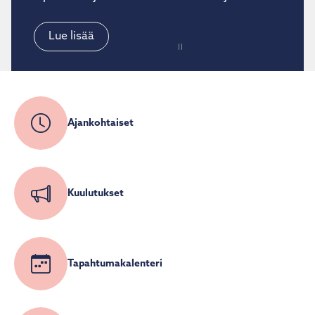
monimuotoinen kohde, jossa on nähtävillä
vuosisataisen rajaseudun historiaa.
Rautjärven top 3 matkailukohdetta
Pysäytä-käynnistä
Ajankohtaiset
Kuulutukset
Tapahtumakalenteri