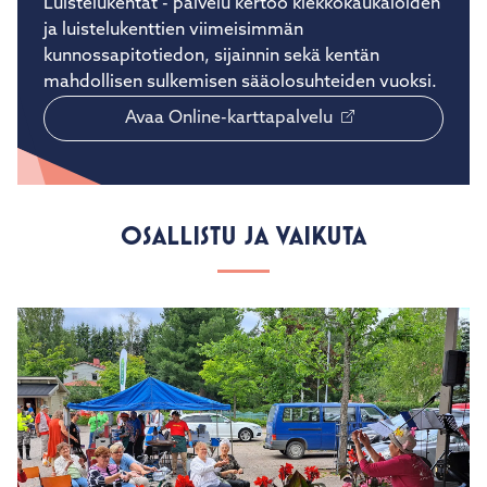
Luistelukentät - palvelu kertoo kiekkokaukaloiden
ja luistelukenttien viimeisimmän
kunnossapitotiedon, sijainnin sekä kentän
mahdollisen sulkemisen sääolosuhteiden vuoksi.
Avaa Online-karttapalvelu
OSALLISTU JA VAIKUTA