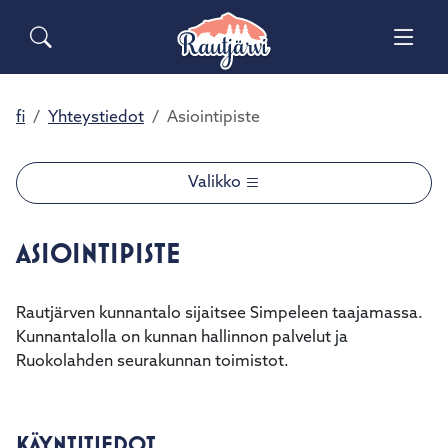
Siirry pääsisältöön
Siirry päävalikkoon
Sähköiset lomakkeet
Haku
Asuminen ja ympäristö
Palaute
Vaih
Yhteystiedot
Matkailuinfo
Opetus ja kasvatus
fi
Yhteystiedot
Asiointipiste
Vaih
Hyvinvointi ja terveys
Vaih
Valikko
Kulttuuri ja vapaa-aika
Vaih
ASIOINTIPISTE
Kunta ja päätöksenteko
Vaih
Rautjärven kunnantalo sijaitsee Simpeleen taajamassa.
Kunnantalolla on kunnan hallinnon palvelut ja
Elinvoima ja työ
Vaih
Ruokolahden seurakunnan toimistot.
KÄYNTITIEDOT