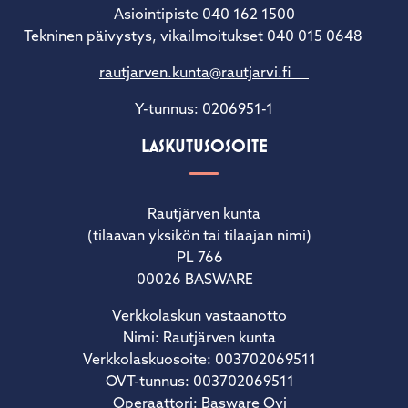
Asiointipiste 040 162 1500
Tekninen päivystys, vikailmoitukset 040 015 0648
rautjarven.kunta@rautjarvi.fi
Y-tunnus: 0206951-1
LASKUTUSOSOITE
Rautjärven kunta
(tilaavan yksikön tai tilaajan nimi)
PL 766
00026 BASWARE
Verkkolaskun vastaanotto
Nimi: Rautjärven kunta
Verkkolaskuosoite: 003702069511
OVT-tunnus: 003702069511
Operaattori: Basware Oyj