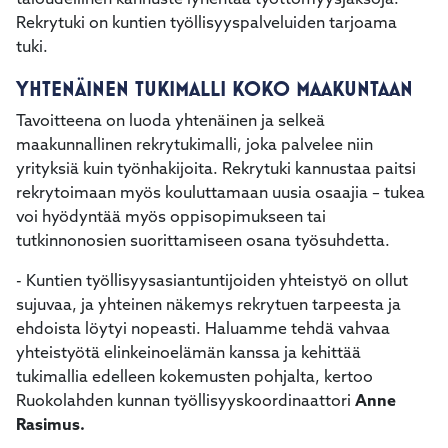
taloudellinen kannuste lyhentää työttömyysjaksoja.
Rekrytuki on kuntien työllisyyspalveluiden tarjoama
tuki.
YHTENÄINEN TUKIMALLI KOKO MAAKUNTAAN
Tavoitteena on luoda yhtenäinen ja selkeä
maakunnallinen rekrytukimalli, joka palvelee niin
yrityksiä kuin työnhakijoita. Rekrytuki kannustaa paitsi
rekrytoimaan myös kouluttamaan uusia osaajia – tukea
voi hyödyntää myös oppisopimukseen tai
tutkinnonosien suorittamiseen osana työsuhdetta.
- Kuntien työllisyysasiantuntijoiden yhteistyö on ollut
sujuvaa, ja yhteinen näkemys rekrytuen tarpeesta ja
ehdoista löytyi nopeasti. Haluamme tehdä vahvaa
yhteistyötä elinkeinoelämän kanssa ja kehittää
tukimallia edelleen kokemusten pohjalta, kertoo
Ruokolahden kunnan työllisyyskoordinaattori
Anne
Rasimus.