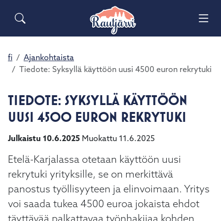
Siirry pääsisältöön
Siirry päävalikkoon
Sähköiset lomakkeet
Haku
Asuminen ja ympäristö
Palaute
Vai
Valitse
Yhteystiedot
käytettävissä
Matkailuinfo
Opetus ja kasvatus
fi
Ajankohtaista
Vai
oleva
Tiedote: Syksyllä käyttöön uusi 4500 euron rekrytuki
tulos
Hyvinvointi ja terveys
ylös-
Vai
ja
TIEDOTE: SYKSYLLÄ KÄYTTÖÖN
alasnuolilla.
Kulttuuri ja vapaa-aika
UUSI 4500 EURON REKRYTUKI
Vai
Siirry
valittuun
Julkaistu 10.6.2025
Muokattu 11.6.2025
Kunta ja päätöksenteko
hakutulokseen
Vai
painamalla
Etelä-Karjalassa otetaan käyttöön uusi
enteriä.
Elinvoima ja työ
rekrytuki yrityksille, se on merkittävä
Vai
Kosketuslaitteiden
panostus työllisyyteen ja elinvoimaan. Yritys
käyttäjät
voivat
voi saada tukea 4500 euroa jokaista ehdot
käyttää
täyttävää palkattavaa työnhakijaa kohden.