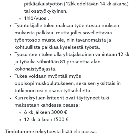
pitkäaikaistyötön (12kk edeltävän 14 kk aikana)
tai osatyökykyinen.
1hlö/vuosi.
Työntekijälle tulee maksaa työehtosopimuksen
mukaista palkkaa, mutta jollei sovellettavaa
työehtosopimusta ole, niin tavanomaista ja
kohtuullista palkkaa kyseisestä työstä.
Työsuhteen tulee olla yhtäjaksoinen vähintään 12 kk
ja työaika vähintään 81 prosenttia alan
kokonaistyöajasta.
Tukea voidaan myöntää myös
oppisopimuskoulutukseen, sekä sen yksittäisiin
tutkinnon osiin osana työsuhdetta.
Kun rekrytuen kriteerit ovat täyttyneet tuki
maksetaan kahdessa osassa:
6 kk jälkeen 3000 €
12 kk jälkeen 1500 €
Tiedotamme rekrytuesta lisää elokuussa.