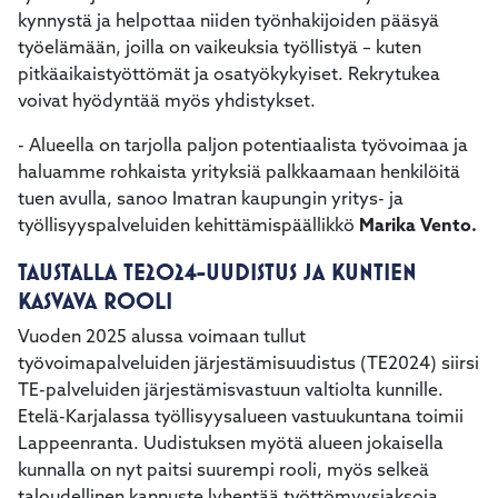
kynnystä ja helpottaa niiden työnhakijoiden pääsyä
työelämään, joilla on vaikeuksia työllistyä – kuten
pitkäaikaistyöttömät ja osatyökykyiset. Rekrytukea
voivat hyödyntää myös yhdistykset.
- Alueella on tarjolla paljon potentiaalista työvoimaa ja
haluamme rohkaista yrityksiä palkkaamaan henkilöitä
tuen avulla, sanoo Imatran kaupungin yritys- ja
työllisyyspalveluiden kehittämispäällikkö
Marika Vento.
TAUSTALLA TE2024-UUDISTUS JA KUNTIEN
KASVAVA ROOLI
Vuoden 2025 alussa voimaan tullut
työvoimapalveluiden järjestämisuudistus (TE2024) siirsi
TE-palveluiden järjestämisvastuun valtiolta kunnille.
Etelä-Karjalassa työllisyysalueen vastuukuntana toimii
Lappeenranta. Uudistuksen myötä alueen jokaisella
kunnalla on nyt paitsi suurempi rooli, myös selkeä