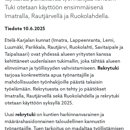
kosketus-
Tuki otetaan käyttöön ensimmäisenä
ja
Imatralla, Rautjärvellä ja Ruokolahdella.
pyyhkäisyliikkeitä.
Tiedote 10.6.2025
Etelä-Karjalan kunnat (Imatra, Lappeenranta, Lemi,
Luumäki, Parikkala, Rautjärvi, Ruokolahti, Savitaipale ja
Taipalsaari) ovat yhdessä alueen yritysten kanssa
kehittäneet uudenlaisen tukimallin, joka tähtää alueen
elinvoiman ja työllisyyden vahvistamiseen.
Rekrytuki
tarjoaa konkreettista apua työnantajille ja
mahdollisuuden työnhakijoille päästä takaisin
työelämään. Rekrytuesta on tehty jo päätökset
Imatralla, Rautjärvellä sekä Ruokolahdella ja rekrytuki
otetaan käyttöön syksyllä 2025.
Uusi
rekrytuki
on kuntien harkinnanvarainen ja
määrärahasidonnainen taloudellinen kannustin
työnantajille. Tuen tarkoitus on madaltaa työllistämisen