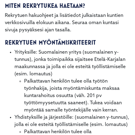
MITEN REKRYTUKEA HAETAAN?
Rekrytuen hakuohjeet ja lisätiedot julkaistaan kuntien
verkkosivuilla elokuun aikana. Seuraa oman kuntasi
sivuja pysyäksesi ajan tasalla.
REKRYTUEN MYÖNTÄMISKRITEERIT
Yrityksille: Suomalainen yritys (suomalainen y-
tunnus), jonka toimipaikka sijaitsee Etelä-Karjalan
maakunnassa ja jolla ei ole esteitä työllistämiselle
(esim. lomautus)
Palkattavan henkilön tulee olla työtön
työnhakija, joista myöntämiskunta maksaa
kuntarahoitus osuutta (väh. 201 pv
työttömyysetuutta saaneet). Tukea voidaan
myöntää samalle työntekijälle vain kerran.
Yhdistyksille ja järjestöille: (suomalainen y-tunnus),
jolla ei ole esteitä työllistämiselle (esim. lomautus)
Palkattavan henkilön tulee olla