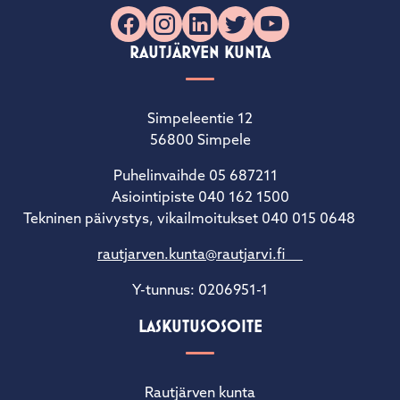
Facebook
Instagram
LinkedIn
X
YouTube
RAUTJÄRVEN KUNTA
Simpeleentie 12
56800 Simpele
Puhelinvaihde 05 687211
Asiointipiste 040 162 1500
Tekninen päivystys, vikailmoitukset 040 015 0648
rautjarven.kunta@rautjarvi.fi
Y-tunnus: 0206951-1
LASKUTUSOSOITE
Rautjärven kunta