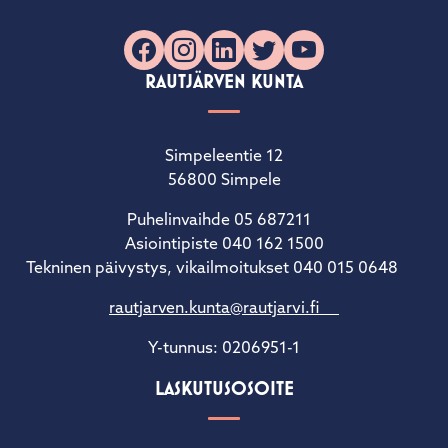
Facebook
Instagram
LinkedIn
X
YouTube
RAUTJÄRVEN KUNTA
Simpeleentie 12
56800 Simpele
Puhelinvaihde 05 687211
Asiointipiste 040 162 1500
Tekninen päivystys, vikailmoitukset 040 015 0648
rautjarven.kunta@rautjarvi.fi
Y-tunnus: 0206951-1
LASKUTUSOSOITE