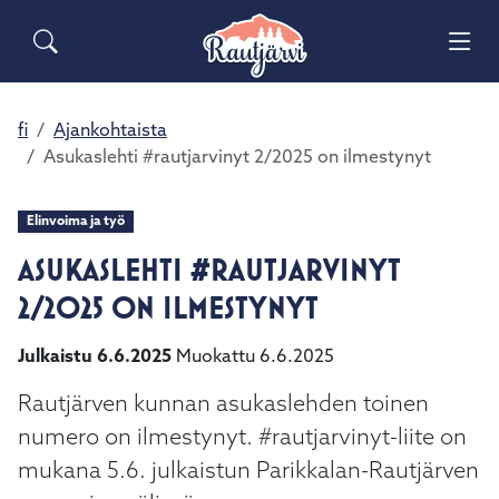
Siirry pääsisältöön
Siirry päävalikkoon
Sähköiset lomakkeet
Haku
Asuminen ja ympäristö
Palaute
Vai
Yhteystiedot
Matkailuinfo
Opetus ja kasvatus
fi
Ajankohtaista
Vai
Asukaslehti #rautjarvinyt 2/2025 on ilmestynyt
Hyvinvointi ja terveys
Vai
Elinvoima ja työ
Kulttuuri ja vapaa-aika
ASUKASLEHTI #RAUTJARVINYT
Vai
2/2025 ON ILMESTYNYT
Kunta ja päätöksenteko
Vai
Julkaistu 6.6.2025
Muokattu 6.6.2025
Elinvoima ja työ
Vai
Rautjärven kunnan asukaslehden toinen
numero on ilmestynyt. #rautjarvinyt-liite on
mukana 5.6. julkaistun Parikkalan-Rautjärven