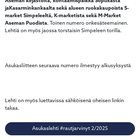
Aseman kirjastolta, kohtaamispaikka Sopukasta
jaKasarminkankaalta sekä alueen ruokakaupoista S-
market Simpeleeltä, K-marketista sekä M-Market
Aseman Puodista
. Toinen numero onkesäteemainen.
Lehtiä on myös jaossa torstaisin Simpeleen torilla.
Asukasliitteen seuraava numero ilmestyy alkusyksystä
Lehti on myös luettavissa sähköisenä oheisen linkin
takaa.
Asukaslehti #rautjarvinyt 2/2025