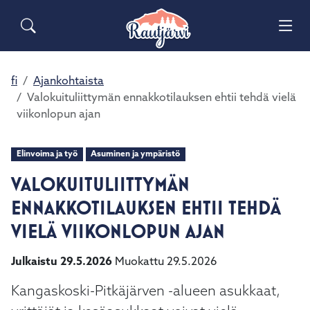
Siirry pääsisältöön
Siirry päävalikkoon
Sähköiset lomakkeet
Haku
Asuminen ja ympäristö
Palaute
Vai
Valitse
Yhteystiedot
käytettävissä
Matkailuinfo
Opetus ja kasvatus
fi
Ajankohtaista
Vai
oleva
Valokuituliittymän ennakkotilauksen ehtii tehdä vielä
tulos
viikonlopun ajan
Hyvinvointi ja terveys
ylös-
Vai
ja
alasnuolilla.
Elinvoima ja työ
Asuminen ja ympäristö
Kulttuuri ja vapaa-aika
Vai
Siirry
VALOKUITULIITTYMÄN
valittuun
Kunta ja päätöksenteko
hakutulokseen
ENNAKKOTILAUKSEN EHTII TEHDÄ
Vai
painamalla
VIELÄ VIIKONLOPUN AJAN
enteriä.
Elinvoima ja työ
Vai
Kosketuslaitteiden
Julkaistu 29.5.2026
Muokattu 29.5.2026
käyttäjät
voivat
Kangaskoski-Pitkäjärven -alueen asukkaat,
käyttää