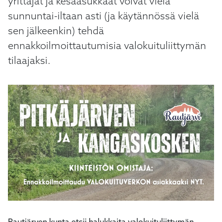
yrittäjät ja kesäasukkaat voivat vielä
kosketus-
sunnuntai-iltaan asti (ja käytännössä vielä
ja
pyyhkäisyliikkeitä.
sen jälkeenkin) tehdä
ennakkoilmoittautumisia valokuituliittymän
tilaajaksi.