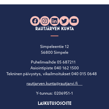
Facebook
Instagram
LinkedIn
X
YouTube
RAUTJÄRVEN KUNTA
Simpeleentie 12
56800 Simpele
Puhelinvaihde 05 687211
Asiointipiste 040 162 1500
Tekninen päivystys, vikailmoitukset 040 015 0648
rautjarven.kunta@rautjarvi.fi
Y-tunnus: 0206951-1
LASKUTUSOSOITE