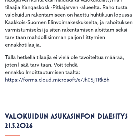
Rautjärven kunta etsii halukkaita valokuituliittymän
tilaajia Kangaskoski-Pitkäjärven -alueelta. Rahoitusta
valokuidun rakentamiseen on haettu huhtikuun lopussa
Kaakkois-Suomen Elinvoimakeskukselta, ja rahoituksen
varmistumiseksi ja siten rakentamisen aloittamiseksi
tarvitaan mahdollisimman paljon liittymien
ennakkotilaajia.
Tällä hetkellä tilaajia ei vielä ole tavoiteltua määrää,
joten lisää tarvitaan. Voit tehdä
ennakkoilmoittautumisen täältä:
https://forms.cloud.microsoft/e/Jh0SjTRkBh
VALOKUIDUN ASUKASINFON DIAESITYS
21.5.2026