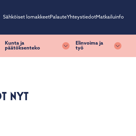
Sähköiset lomakkeet
Palaute
Yhteystiedot
Matkailuinfo
Kunta ja
Elinvoima ja
päätöksenteko
työ
ihda alasvetovalikkoa
Vaihda alasvetovalikkoa
Vaihda 
T NYT