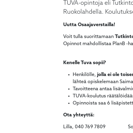
TUVA-opintoja eli Tutkint
Ruokolahdella. Koulutuks
Uutta Osaajaverstailla!
Voit tulla suorittamaan
Tutkint
Opinnot mahdollistaa PlanB -h
Kenelle Tuva sopii?
Henkilölle,
jolla ei ole toi
lähteä opiskelemaan Saim
Tavoitteena antaa lisävalmiu
TUVA-koulutus räätälöidään 
Opinnoista saa 6 lisäpistet
Ota yhteyttä:
Lilla, 040 769 7809 Soil