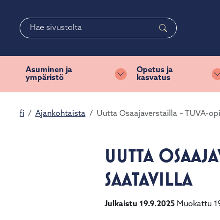
Siirry pääsisältöön
Siirry päävalikkoon
Haku
Asuminen ja
Opetus ja
ympäristö
kasvatus
Vaihda alasvetovalikkoa
fi
Ajankohtaista
Uutta Osaajaverstailla – TUVA-opi
UUTTA OSAAJA
SAATAVILLA
Julkaistu 19.9.2025
Muokattu 19