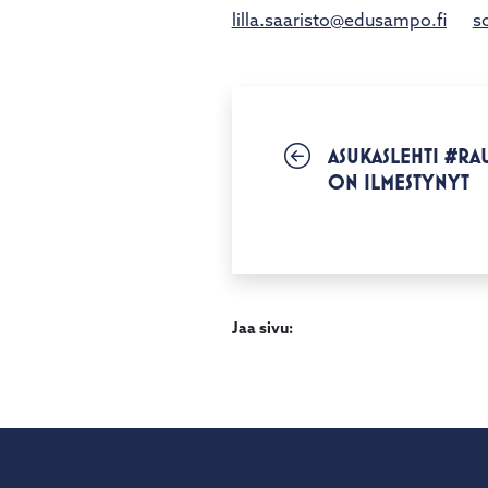
lilla.saaristo@edusampo.fi
s
ASUKASLEHTI #RA
ON ILMESTYNYT
Jaa sivu: