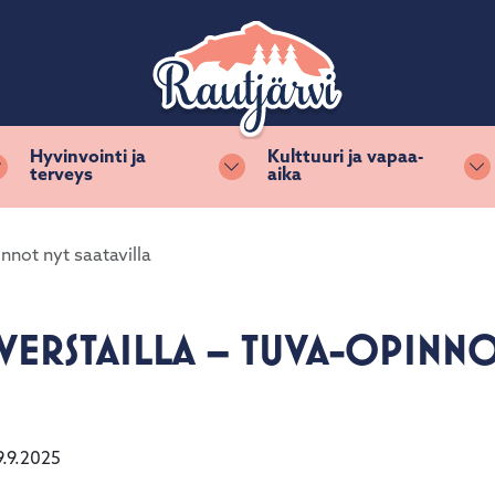
Hyvinvointi ja
Kulttuuri ja vapaa-
terveys
aika
Vaihda alasvetovalikkoa
Vaihda alasvetovalikkoa
Va
nnot nyt saatavilla
VERSTAILLA – TUVA-OPINNO
.9.2025