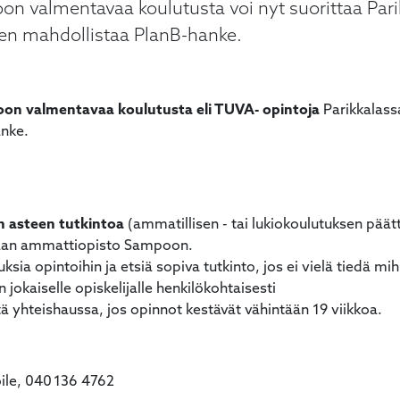
oon valmentavaa koulutusta voi nyt suorittaa Parik
en mahdollistaa PlanB-hanke.
oon valmentavaa koulutusta eli TUVA-
opintoja
Parikkalassa
anke.
sen asteen tutkintoa
(ammatillisen - tai lukiokoulutuksen päätt
aan ammattiopisto Sampoon.
ksia opintoihin ja etsiä sopiva tutkinto, jos ei vielä tiedä mi
jokaiselle opiskelijalle henkilökohtaisesti
tä yhteishaussa, jos opinnot kestävät vähintään 19 viikkoa.
e, 040 136 4762