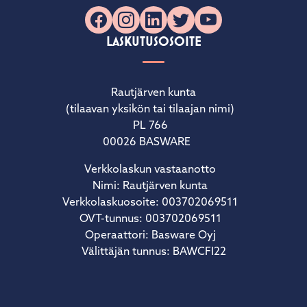
Facebook
Instagram
LinkedIn
X
YouTube
LASKUTUSOSOITE
Rautjärven kunta
(tilaavan yksikön tai tilaajan nimi)
PL 766
00026 BASWARE
Verkkolaskun vastaanotto
Nimi: Rautjärven kunta
Verkkolaskuosoite: 003702069511
OVT-tunnus: 003702069511
Operaattori: Basware Oyj
Välittäjän tunnus: BAWCFI22