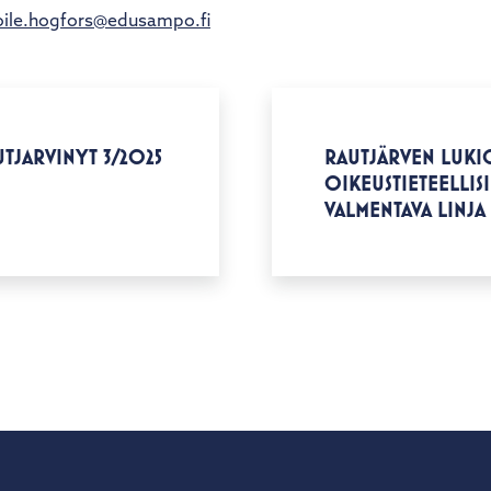
oile.hogfors@edusampo.fi
UTJARVINYT 3/2025
RAUTJÄRVEN LUK
OIKEUSTIETEELLIS
VALMENTAVA LINJA