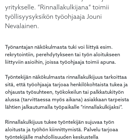
kosketus-
yritykselle. ”Rinnallakulkijana” toimii
ja
työllisyysyksikön työohjaaja Jouni
pyyhkäisyliikkeitä.
Nevalainen.
Työnantajan näkökulmasta tuki voi liittyä esim.
rekrytointiin, perehdytykseen tai työn aloitukseen
liittyviin asioihin, joissa työohjaaja toimii apuna.
Työntekijän näkökulmasta rinnallakulkijuus tarkoittaa
sitä, että työohjaaja tarjoaa henkilökohtaista tukea ja
ohjausta työsuhteen, työkokeilun tai palkkatukityön
alussa (tarvittaessa myös aikana) asiakkaan tarpeista
lähtien jalkautumalla työpaikalle ”rinnallakulkijaksi”.
Rinnallakulkijuus tukee työntekijän sujuvaa työn
aloitusta ja työhön kiinnittymistä. Palvelu tarjoaa
työntekijälle mahdollisuuden keskustella