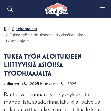
Siirry pääsisältöön
Siirry päävalikkoon
Sähköiset lomakkeet
Haku
Asuminen ja ympäristö
Palaute
Vai
Valitse
Yhteystiedot
käytettävissä
Matkailuinfo
Opetus ja kasvatus
fi
Ajankohtaista
Vai
oleva
Tukea työn aloitukseen liittyvissä asioissa
tulos
työohjaajalta
Hyvinvointi ja terveys
ylös-
Vai
ja
alasnuolilla.
TUKEA TYÖN ALOITUKSEEN
Kulttuuri ja vapaa-aika
Vai
Siirry
LIITTYVISSÄ ASIOISSA
valittuun
Kunta ja päätöksenteko
TYÖOHJAAJALTA
hakutulokseen
Vai
painamalla
enteriä.
Julkaistu 13.1.2025
Muokattu 13.1.2025
Elinvoima ja työ
Vai
Kosketuslaitteiden
Rautjärven kunnan työllisyysyksiköltä on
käyttäjät
voivat
mahdollista saada rinnallakulkija -palvelua,
käyttää
mikä tarkoittaa tukea niin työntekijälle kuin