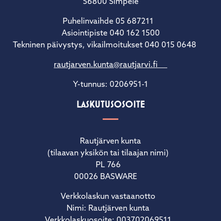
56800 Simpele
Puhelinvaihde 05 687211
Asiointipiste 040 162 1500
Tekninen päivystys, vikailmoitukset 040 015 0648
rautjarven.kunta@rautjarvi.fi
Y-tunnus: 0206951-1
LASKUTUSOSOITE
Rautjärven kunta
(tilaavan yksikön tai tilaajan nimi)
PL 766
00026 BASWARE
Verkkolaskun vastaanotto
Nimi: Rautjärven kunta
Verkkolaskuosoite: 003702069511