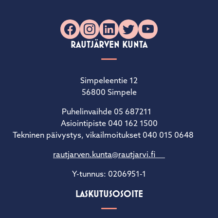
Facebook
Instagram
LinkedIn
X
YouTube
RAUTJÄRVEN KUNTA
Simpeleentie 12
56800 Simpele
Puhelinvaihde 05 687211
Asiointipiste 040 162 1500
Tekninen päivystys, vikailmoitukset 040 015 0648
rautjarven.kunta@rautjarvi.fi
Y-tunnus: 0206951-1
LASKUTUSOSOITE