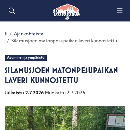
Siirry pääsisältöön
Siirry päävalikkoon
Sähköiset lomakkeet
Haku
Asuminen ja ympäristö
Palaute
Vai
Yhteystiedot
Matkailuinfo
Opetus ja kasvatus
fi
Ajankohtaista
Vai
Silamusjoen matonpesupaikan laveri kunnostettu
Hyvinvointi ja terveys
Vai
Asuminen ja ympäristö
Kulttuuri ja vapaa-aika
SILAMUSJOEN MATONPESUPAIKAN
Vai
LAVERI KUNNOSTETTU
Kunta ja päätöksenteko
Vai
Julkaistu 2.7.2026
Muokattu 2.7.2026
Elinvoima ja työ
Vai