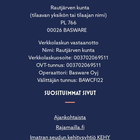
Rautjärven kunta
(tilaavan yksikön tai tilaajan nimi)
PL 766
00026 BASWARE
Verkkolaskun vastaanotto
Nimi: Rautjärven kunta
Verkkolaskuosoite: 003702069511
OVT-tunnus: 003702069511
Operaattori: Basware Oyj
Välittäjän tunnus: BAWCFI22
SUOSITUIMMAT SIVUT
Ajankohtaista
Rajamailla.fi
Imatran seudun kehitysyhtiö KEHY