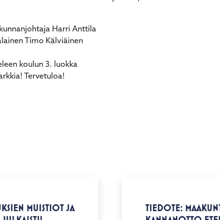
kunnanjohtaja Harri Anttila
lainen Timo Kälviäinen
leen koulun 3. luokka
arkkia! Tervetuloa!
KSIEN MUISTIOT JA
TIEDOTE: MAAKUN
 JULKAISTU
KANNANOTTO ETEL