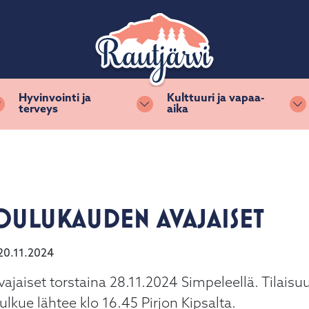
Hyvinvointi ja
Kulttuuri ja vapaa-
terveys
aika
Vaihda alasvetovalikkoa
Vaihda alasvetovalikkoa
Va
JOULUKAUDEN AVAJAISET
20.11.2024
ajaiset torstaina 28.11.2024 Simpeleellä. Tilaisuu
ulkue lähtee klo 16.45 Pirjon Kipsalta.