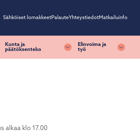
Sähköiset lomakkeet
Palaute
Yhteystiedot
Matkailuinfo
Kunta ja
Elinvoima ja
päätöksenteko
työ
ihda alasvetovalikkoa
Vaihda alasvetovalikkoa
Vaihda 
s alkaa klo 17.00