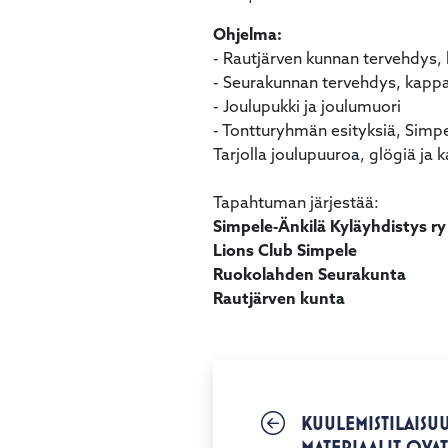
Ohjelma:
- Rautjärven kunnan tervehdys, 
- Seurakunnan tervehdys, kappa
- Joulupukki ja joulumuori
- Tontturyhmän esityksiä, Simpe
Tarjolla joulupuuroa, glögiä ja k
Tapahtuman järjestää:
Simpele-Änkilä Kyläyhdistys ry
Lions Club Simpele
Ruokolahden Seurakunta
Rautjärven kunta
KUULEMISTILAISUU
MATERIAALIT OVAT