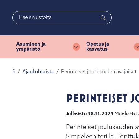
Siirry pääsisältöön
Siirry päävalikkoon
Haku
Asuminen ja
Opetus ja
ympäristö
kasvatus
Vaihda alasvetovalikkoa
fi
Ajankohtaista
Perinteiset joulukauden avajaiset
PERINTEISET 
Julkaistu 18.11.2024
Muokattu 
Perinteiset joulukauden av
Simpeleen torilla. Tonttuk