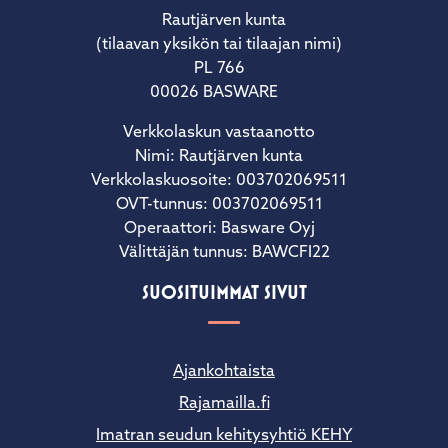
Rautjärven kunta
(tilaavan yksikön tai tilaajan nimi)
PL 766
00026 BASWARE
Verkkolaskun vastaanotto
Nimi: Rautjärven kunta
Verkkolaskuosoite: 003702069511
OVT-tunnus: 003702069511
Operaattori: Basware Oyj
Välittäjän tunnus: BAWCFI22
SUOSITUIMMAT SIVUT
Ajankohtaista
Rajamailla.fi
Imatran seudun kehitysyhtiö KEHY