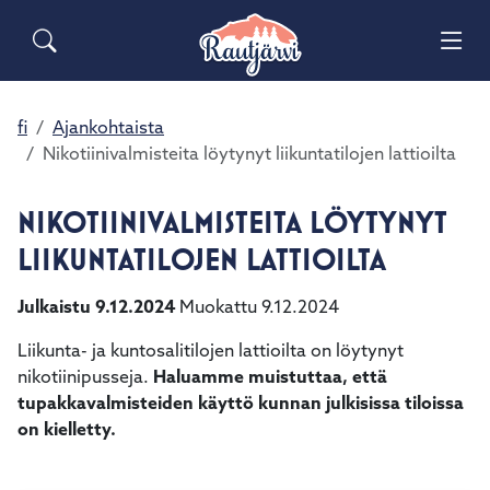
Siirry pääsisältöön
Siirry päävalikkoon
Sähköiset lomakkeet
Haku
Asuminen ja ympäristö
Palaute
Vai
Yhteystiedot
Matkailuinfo
Opetus ja kasvatus
fi
Ajankohtaista
Vai
Nikotiinivalmisteita löytynyt liikuntatilojen lattioilta
Hyvinvointi ja terveys
Vai
NIKOTIINIVALMISTEITA LÖYTYNYT
Kulttuuri ja vapaa-aika
LIIKUNTATILOJEN LATTIOILTA
Vai
Julkaistu 9.12.2024
Muokattu 9.12.2024
Kunta ja päätöksenteko
Vai
Liikunta- ja kuntosalitilojen lattioilta on löytynyt
Elinvoima ja työ
nikotiinipusseja.
Haluamme muistuttaa, että
Vai
tupakkavalmisteiden käyttö kunnan julkisissa tiloissa
on kielletty.