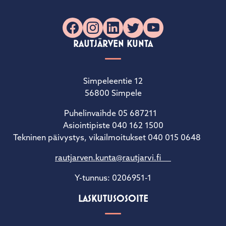
Facebook
Instagram
LinkedIn
X
YouTube
RAUTJÄRVEN KUNTA
Simpeleentie 12
56800 Simpele
Puhelinvaihde 05 687211
Asiointipiste 040 162 1500
Tekninen päivystys, vikailmoitukset 040 015 0648
rautjarven.kunta@rautjarvi.fi
Y-tunnus: 0206951-1
LASKUTUSOSOITE