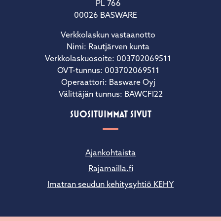
PL 766
00026 BASWARE
Verkkolaskun vastaanotto
Nimi: Rautjärven kunta
Verkkolaskuosoite: 003702069511
OVT-tunnus: 003702069511
Operaattori: Basware Oyj
Välittäjän tunnus: BAWCFI22
SUOSITUIMMAT SIVUT
Ajankohtaista
Rajamailla.fi
Imatran seudun kehitysyhtiö KEHY