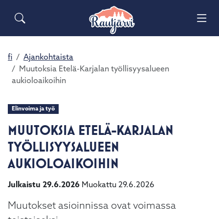
Siirry pääsisältöön
Siirry päävalikkoon
Sähköiset lomakkeet
Haku
Asuminen ja ympäristö
Palaute
Vai
Valitse
Yhteystiedot
käytettävissä
Matkailuinfo
Opetus ja kasvatus
fi
Ajankohtaista
Vai
oleva
Muutoksia Etelä-Karjalan työllisyysalueen
tulos
aukioloaikoihin
Hyvinvointi ja terveys
ylös-
Vai
ja
alasnuolilla.
Elinvoima ja työ
Kulttuuri ja vapaa-aika
Vai
Siirry
MUUTOKSIA ETELÄ-KARJALAN
valittuun
Kunta ja päätöksenteko
hakutulokseen
TYÖLLISYYSALUEEN
Vai
painamalla
AUKIOLOAIKOIHIN
enteriä.
Elinvoima ja työ
Vai
Kosketuslaitteiden
Julkaistu 29.6.2026
Muokattu 29.6.2026
käyttäjät
voivat
Muutokset asioinnissa ovat voimassa
käyttää