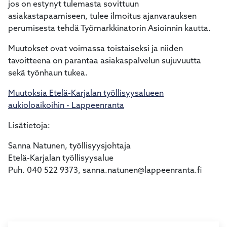
jos on estynyt tulemasta sovittuun
asiakastapaamiseen, tulee ilmoitus ajanvarauksen
perumisesta tehdä Työmarkkinatorin Asioinnin kautta.
Muutokset ovat voimassa toistaiseksi ja niiden
tavoitteena on parantaa asiakaspalvelun sujuvuutta
sekä työnhaun tukea.
Muutoksia Etelä-Karjalan työllisyysalueen
aukioloaikoihin - Lappeenranta
Lisätietoja:
Sanna Natunen, työllisyysjohtaja
Etelä-Karjalan työllisyysalue
Puh. 040 522 9373, sanna.natunen@lappeenranta.fi