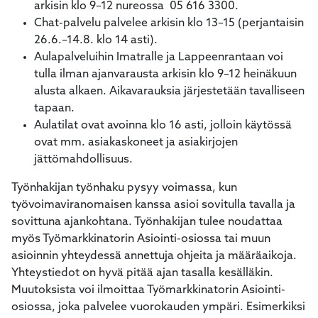
arkisin klo 9–12 nureossa 05 616 3300.
Chat-palvelu palvelee arkisin klo 13–15 (perjantaisin
26.6.–14.8. klo 14 asti).
Aulapalveluihin Imatralle ja Lappeenrantaan voi
tulla ilman ajanvarausta arkisin klo 9–12 heinäkuun
alusta alkaen. Aikavarauksia järjestetään tavalliseen
tapaan.
Aulatilat ovat avoinna klo 16 asti, jolloin käytössä
ovat mm. asiakaskoneet ja asiakirjojen
jättömahdollisuus.
Työnhakijan työnhaku pysyy voimassa, kun
työvoimaviranomaisen kanssa asioi sovitulla tavalla ja
sovittuna ajankohtana. Työnhakijan tulee noudattaa
myös Työmarkkinatorin Asiointi-osiossa tai muun
asioinnin yhteydessä annettuja ohjeita ja määräaikoja.
Yhteystiedot on hyvä pitää ajan tasalla kesälläkin.
Muutoksista voi ilmoittaa Työmarkkinatorin Asiointi-
osiossa, joka palvelee vuorokauden ympäri. Esimerkiksi