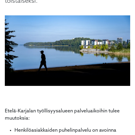
toistaiseksi.
kosketus-
ja
pyyhkäisyliikkeitä.
Etelä-Karjalan työllisyysalueen palveluaikoihin tulee
muutoksia:
Henkilöasiakkaiden puhelinpalvelu on avoinna