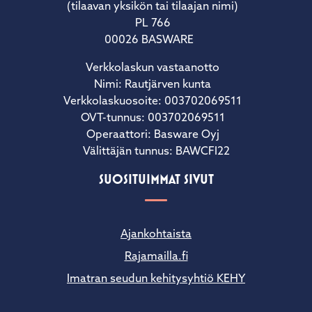
(tilaavan yksikön tai tilaajan nimi)
PL 766
00026 BASWARE
Verkkolaskun vastaanotto
Nimi: Rautjärven kunta
Verkkolaskuosoite: 003702069511
OVT-tunnus: 003702069511
Operaattori: Basware Oyj
Välittäjän tunnus: BAWCFI22
SUOSITUIMMAT SIVUT
Ajankohtaista
Rajamailla.fi
Imatran seudun kehitysyhtiö KEHY