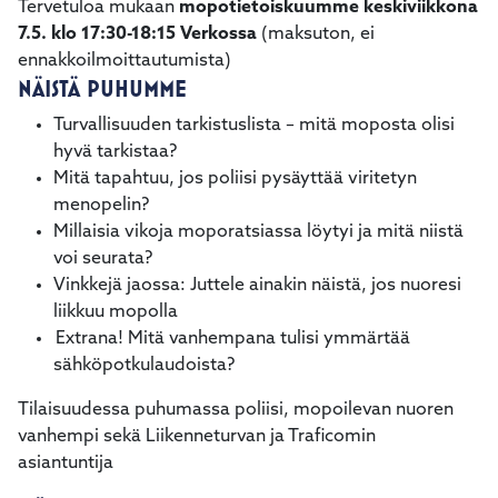
Tervetuloa mukaan
mopotietoiskuumme keskiviikkona
7.5. klo 17:30-18:15 Verkossa
(maksuton, ei
ennakkoilmoittautumista)
NÄISTÄ PUHUMME
Turvallisuuden tarkistuslista – mitä moposta olisi
hyvä tarkistaa?
Mitä tapahtuu, jos poliisi pysäyttää viritetyn
menopelin?
Millaisia vikoja moporatsiassa löytyi ja mitä niistä
voi seurata?
Vinkkejä jaossa: Juttele ainakin näistä, jos nuoresi
liikkuu mopolla
Extrana! Mitä vanhempana tulisi ymmärtää
sähköpotkulaudoista?
Tilaisuudessa puhumassa poliisi, mopoilevan nuoren
vanhempi sekä Liikenneturvan ja Traficomin
asiantuntija