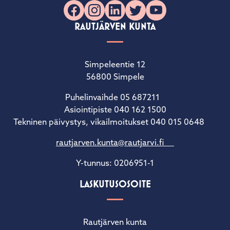
Facebook
Instagram
LinkedIn
X
YouTube
RAUTJÄRVEN KUNTA
Simpeleentie 12
56800 Simpele
Puhelinvaihde 05 687211
Asiointipiste 040 162 1500
Tekninen päivystys, vikailmoitukset 040 015 0648
rautjarven.kunta@rautjarvi.fi
Y-tunnus: 0206951-1
LASKUTUSOSOITE
Rautjärven kunta