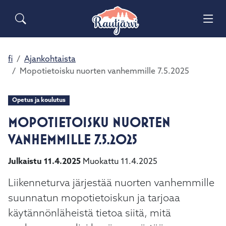
Siirry pääsisältöön
Siirry päävalikkoon
Sähköiset lomakkeet
Haku
Asuminen ja ympäristö
Palaute
Vai
Yhteystiedot
Matkailuinfo
Opetus ja kasvatus
fi
Ajankohtaista
Vai
Mopotietoisku nuorten vanhemmille 7.5.2025
Hyvinvointi ja terveys
Vai
Opetus ja koulutus
Kulttuuri ja vapaa-aika
MOPOTIETOISKU NUORTEN
Vai
VANHEMMILLE 7.5.2025
Kunta ja päätöksenteko
Vai
Julkaistu 11.4.2025
Muokattu 11.4.2025
Elinvoima ja työ
Vai
Liikenneturva järjestää nuorten vanhemmille
suunnatun mopotietoiskun ja tarjoaa
käytännönläheistä tietoa siitä, mitä