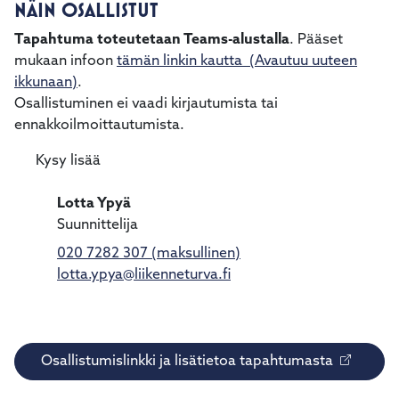
NÄIN OSALLISTUT
Tapahtuma toteutetaan Teams-alustalla
. Pääset
mukaan infoon
tämän linkin kautta
(Avautuu uuteen
ikkunaan)
.
Osallistuminen ei vaadi kirjautumista tai
ennakkoilmoittautumista.
Kysy lisää
Lotta Ypyä
Suunnittelija
020 7282 307 (maksullinen)
lotta.ypya@liikenneturva.fi
Osallistumislinkki ja lisätietoa tapahtumasta