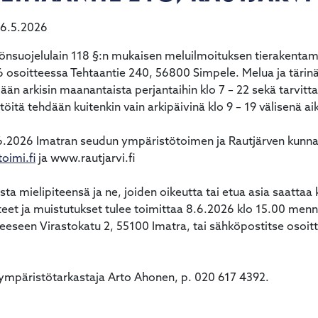
6.5.2026
önsuojelulain 118 §:n mukaisen meluilmoituksen tierakentamise
6 osoitteessa Tehtaantie 240, 56800 Simpele. Melua ja tärinä
ään arkisin maanantaista perjantaihin klo 7 – 22 sekä tarvitt
töitä tehdään kuitenkin vain arkipäivinä klo 9 – 19 välisenä ai
8.6.2026 Imatran seudun ympäristötoimen ja Rautjärven kunnan
imi.fi
ja www.rautjarvi.fi
asta mielipiteensä ja ne, joiden oikeutta tai etua asia saattaa
piteet ja muistutukset tulee toimittaa 8.6.2026 klo 15.00 me
eeseen Virastokatu 2, 55100 Imatra, tai sähköpostitse osoit
 ympäristötarkastaja Arto Ahonen, p. 020 617 4392.