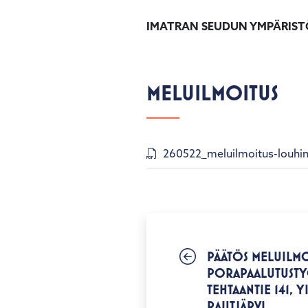
IMATRAN SEUDUN YMPÄRIS
MELUILMOITUS
260522_meluilmoitus-louhint
PÄÄTÖS MELUILMO
PORAPAALUTUSTYÖT
TEHTAANTIE 141, Y
RAUTJÄRVI