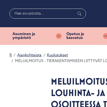
Siirry pääsisältöön
Siirry päävalikkoon
Haku
Valitse
käytettävissä
oleva
Asuminen ja
Opetus ja
ympäristö
kasvatus
tulos
Vaihda alasvetovalikkoa
ylös-
ja
fi
Ajankohtaista
Kuulutukset
alasnuolilla.
MELUILMOITUS - TIERAKENTAMISEEN LIITTYVÄT LO
Siirry
valittuun
hakutulokseen
MELUILMOITUS
painamalla
enteriä.
LOUHINTA- JA 
Kosketuslaitteiden
käyttäjät
OSOITTEESSA 
voivat