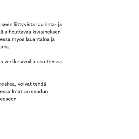
en liittyvistä louhinta- ja
ä aiheuttavaa kiviaineksen
aessa myös lauantaina ja
kana.
 verkkosivuilla osoitteissa
 koskea, voivat tehdä
nnessä Imatran seudun
teeseen