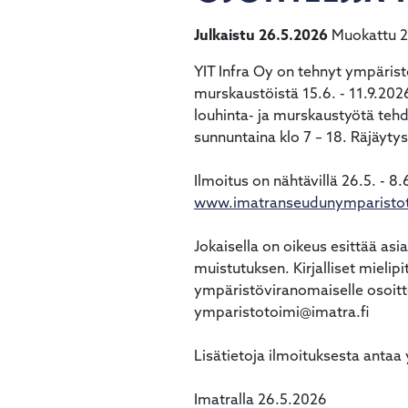
käyttää
kosketus-
Julkaistu 26.5.2026
Muokattu 2
ja
pyyhkäisyliikkeitä.
YIT Infra Oy on tehnyt ympärist
murskaustöistä 15.6. - 11.9.202
louhinta- ja murskaustyötä tehd
sunnuntaina klo 7 – 18. Räjäytys
Ilmoitus on nähtävillä 26.5. - 
www.imatranseudunymparistoto
Jokaisella on oikeus esittää asi
muistutuksen. Kirjalliset mieli
ympäristöviranomaiselle osoitt
ymparistotoimi@imatra.fi
Lisätietoja ilmoituksesta antaa
Imatralla 26.5.2026