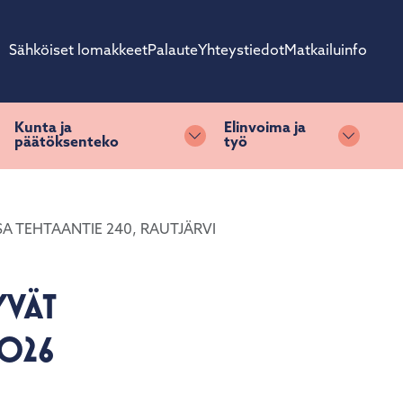
Sähköiset lomakkeet
Palaute
Yhteystiedot
Matkailuinfo
Kunta ja
Elinvoima ja
päätöksenteko
työ
ihda alasvetovalikkoa
Vaihda alasvetovalikkoa
Vaihda 
SA TEHTAANTIE 240, RAUTJÄRVI
YVÄT
2026