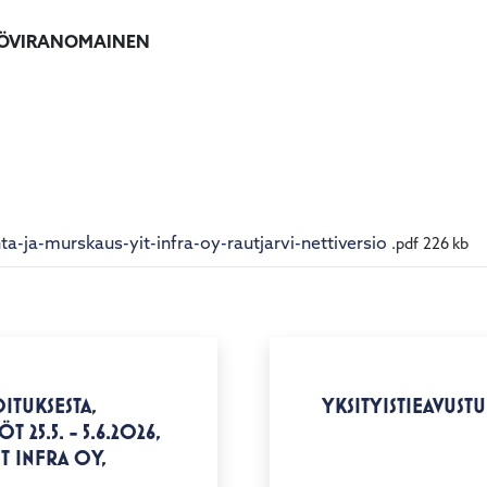
TÖVIRANOMAINEN
a-ja-murskaus-yit-infra-oy-rautjarvi-nettiversio
.pdf
226 kb
ITUKSESTA,
YKSITYISTIEAVUST
 25.5. - 5.6.2026,
IT INFRA OY,