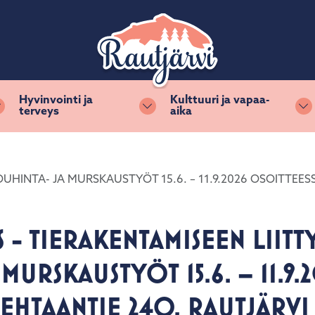
Hyvinvointi ja
Kulttuuri ja vapaa-
terveys
aika
Vaihda alasvetovalikkoa
Vaihda alasvetovalikkoa
Va
UHINTA- JA MURSKAUSTYÖT 15.6. – 11.9.2026 OSOITTEES
 - TIERAKENTAMISEEN LIITT
MURSKAUSTYÖT 15.6. – 11.9.
TEHTAANTIE 240, RAUTJÄRVI