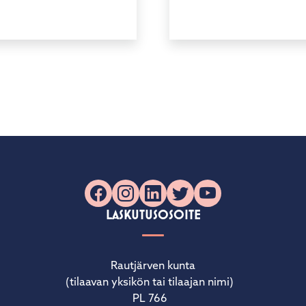
Facebook
Instagram
LinkedIn
X
YouTube
LASKUTUSOSOITE
Rautjärven kunta
(tilaavan yksikön tai tilaajan nimi)
PL 766