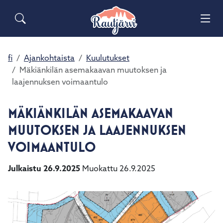
Siirry pääsisältöön
Siirry päävalikkoon
Sähköiset lomakkeet
Haku
Asuminen ja ympäristö
Palaute
Vai
Valitse
Yhteystiedot
käytettävissä
Matkailuinfo
Opetus ja kasvatus
fi
Ajankohtaista
Kuulutukset
Vai
oleva
Mäkiänkilän asemakaavan muutoksen ja
tulos
laajennuksen voimaantulo
Hyvinvointi ja terveys
ylös-
Vai
ja
alasnuolilla.
MÄKIÄNKILÄN ASEMAKAAVAN
Kulttuuri ja vapaa-aika
Vai
Siirry
MUUTOKSEN JA LAAJENNUKSEN
valittuun
Kunta ja päätöksenteko
VOIMAANTULO
hakutulokseen
Vai
painamalla
enteriä.
Julkaistu 26.9.2025
Muokattu 26.9.2025
Elinvoima ja työ
Vai
Kosketuslaitteiden
käyttäjät
voivat
käyttää