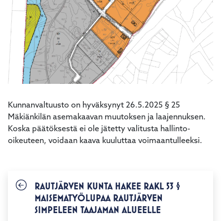
kosketus-
ja
pyyhkäisyliikkeitä.
Kunnanvaltuusto on hyväksynyt 26.5.2025 § 25
Mäkiänkilän asemakaavan muutoksen ja laajennuksen.
Koska päätöksestä ei ole jätetty valitusta hallinto-
oikeuteen, voidaan kaava kuuluttaa voimaantulleeksi.
RAUTJÄRVEN KUNTA HAKEE RAKL 53 §
MAISEMATYÖLUPAA RAUTJÄRVEN
SIMPELEEN TAAJAMAN ALUEELLE