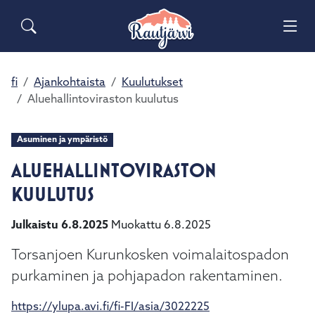
Siirry pääsisältöön
Siirry päävalikkoon
Sähköiset lomakkeet
Haku
Asuminen ja ympäristö
Palaute
Vai
Yhteystiedot
Matkailuinfo
Opetus ja kasvatus
fi
Ajankohtaista
Kuulutukset
Vai
Aluehallintoviraston kuulutus
Hyvinvointi ja terveys
Vai
Asuminen ja ympäristö
Kulttuuri ja vapaa-aika
ALUEHALLINTOVIRASTON
Vai
KUULUTUS
Kunta ja päätöksenteko
Vai
Julkaistu 6.8.2025
Muokattu 6.8.2025
Elinvoima ja työ
Vai
Torsanjoen Kurunkosken voimalaitospadon
purkaminen ja pohjapadon rakentaminen.
https://ylupa.avi.fi/fi-FI/asia/3022225