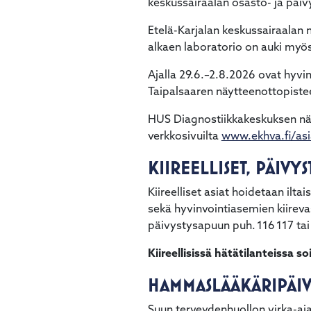
keskussairaalan osasto- ja päi
Etelä-Karjalan keskussairaalan 
alkaen laboratorio on auki myös
Ajalla 29.6.–2.8.2026 ovat hyvi
Taipalsaaren näytteenottopiste
HUS Diagnostiikkakeskuksen näyt
verkkosivuilta
www.ekhva.fi/asi
KIIREELLISET, PÄIVY
Kiireelliset asiat hoidetaan ilta
sekä hyvinvointiasemien kiirevas
päivystysapuun puh. 116 117 ta
Kiireellisissä hätätilanteissa s
HAMMASLÄÄKÄRIPÄIVY
Suun terveydenhuollon virka-ajan