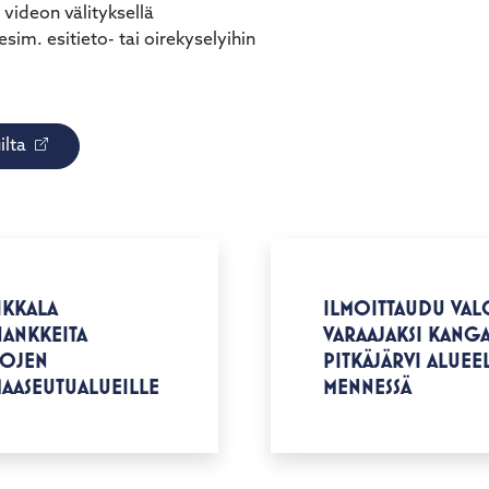
 videon välityksellä
 esim. esitieto- tai oirekyselyihin
ilta
IKKALA
ILMOITTAUDU VAL
HANKKEITA
VARAAJAKSI KANGA
KOJEN
PITKÄJÄRVI ALUEEL
MAASEUTUALUEILLE
MENNESSÄ