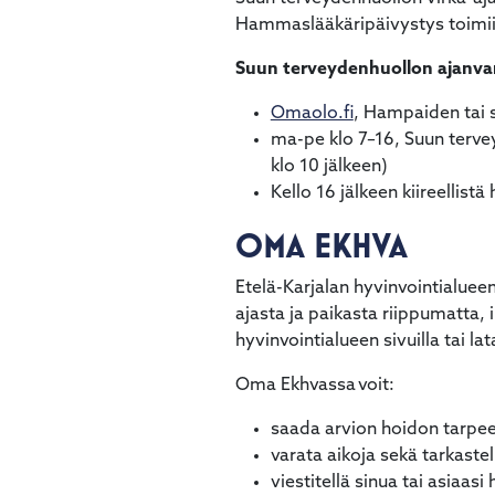
Hammaslääkäripäivystys toimii 
Suun terveydenhuollon ajanv
Omaolo.fi
, Hampaiden tai 
ma-pe klo 7–16, Suun terv
klo 10 jälkeen)
Kello 16 jälkeen kiireellist
OMA EKHVA
Etelä-Karjalan hyvinvointialuee
ajasta ja paikasta riippumatta
hyvinvointialueen sivuilla tai l
Oma Ekhvassa voit:
saada arvion hoidon tarpee
varata aikoja sekä tarkastel
viestitellä sinua tai asiaas