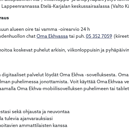
Lappeenrannassa Etelä-Karjalan keskussairaalassa (Valto Käk
araus
suun alueen oire tai vamma -oirearvio 24 h
eydenhuollon chat
Oma Ekhvassa
tai puh.
05 352 7059
(kiiree
ä hoitoa koskevat puhelut arkisin, viikonloppuisin ja pyhäpäiv
n digitaaliset palvelut löydät Oma Ekhva -sovelluksesta. Oma 
, ilman puhelimessa jonottamista. Voit käyttää Oma Ekhvaa v
ataamalla Oma Ekhva-mobiilisovelluksen puhelimeen tai tableti
stasi sekä ohjausta ja neuvontaa
la tulevia ajanvarauksiasi
i hoitavien ammattilaisten kanssa