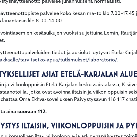
vystysnäytteenotto palvelee juhannuksena normaalisti.
näytteenottopiste palvelee koko kesän ma–to klo 7.00–17.45 j
 lauantaisin klo 8.00–14.00.
nvointiasemien kesäsulkujen vuoksi suljettuina Lemin, Rautjär
et.
teenottopalveluiden tiedot ja aukiolot löytyvät Etelä-Karja
akkaalle/tarvitsetko-apua/tutkimukset/laboratorio/
.
STYKSELLISET ASIAT ETELÄ-KARJALAN AL
isin ja viikonloppuisin Etelä-Karjalan keskussairaalassa, K-si
taanotoilla, jotka ovat avoinna iltaisin ja viikonloppuisin sek
i chattaa Oma Ekhva-sovelluksen Päivystysavun 116 117 chati
oita aina suoraan 112.
STYS ILTAISIN, VIIKONLOPPUISIN JA P
 ulkopuolinen ilta-, viikonloppu- ja arkipyhäpäivystys toimii