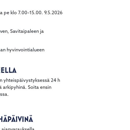
a pe klo 7.00–15.00. 9.5.2026
ven, Savitaipaleen ja
lan hyvinvointialueen
UEELLA
iven yhteispäivystyksessä 24 h
ä arkipyhinä. Soita ensin
ssa.
YHÄPÄIVINÄ
 ajanvarauksella.