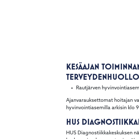
KESÄAJAN TOIMINNA
TERVEYDENHUOLLO
Rautjärven hyvinvointiasem
Ajanvarauksettomat hoitajan v
hyvinvointiasemilla arkisin klo 
HUS DIAGNOSTIIKK
HUS Diagnostiikkakeskuksen näy