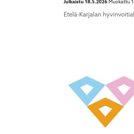
käyttää
Julkaistu 18.5.2026
Muokattu 1
kosketus-
Etelä-Karjalan hyvinvoiti
ja
pyyhkäisyliikkeitä.