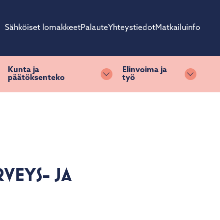
Sähköiset lomakkeet
Palaute
Yhteystiedot
Matkailuinfo
Kunta ja
Elinvoima ja
päätöksenteko
työ
ihda alasvetovalikkoa
Vaihda alasvetovalikkoa
Vaihda 
VEYS- JA