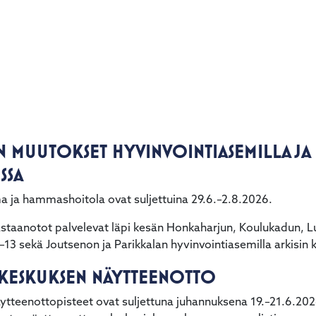
N MUUTOKSET HYVINVOINTIASEMILLA JA
SSA
a ja hammashoitola ovat suljettuina 29.6.–2.8.2026.
astaanotot palvelevat läpi kesän Honkaharjun, Koulukadun
9–13 sekä Joutsenon ja Parikkalan hyvinvointiasemilla arkisin k
AKESKUKSEN NÄYTTEENOTTO
tteenottopisteet ovat suljettuna juhannuksena 19.–21.6.2026