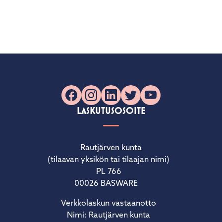
Facebook
Instagram
LinkedIn
X
YouTube
LASKUTUSOSOITE
Rautjärven kunta
(tilaavan yksikön tai tilaajan nimi)
PL 766
00026 BASWARE
Verkkolaskun vastaanotto
Nimi: Rautjärven kunta