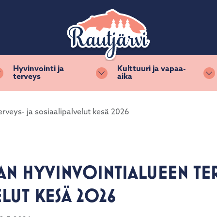
Hyvinvointi ja
Kulttuuri ja vapaa-
terveys
aika
Vaihda alasvetovalikkoa
Vaihda alasvetovalikkoa
Va
erveys- ja sosiaalipalvelut kesä 2026
AN HYVINVOINTIALUEEN TER
ELUT KESÄ 2026