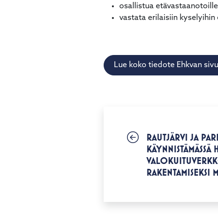
osallistua etävastaanotoille
vastata erilaisiin kyselyihin
Lue koko tiedote Ehkvan sivu
RAUTJÄRVI JA PAR
KÄYNNISTÄMÄSSÄ 
VALOKUITUVERK
RAKENTAMISEKSI 