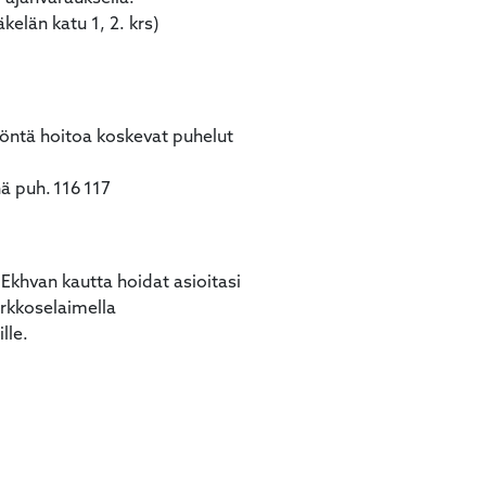
elän katu 1, 2. krs)
töntä hoitoa koskevat puhelut
inä puh. 116 117
Ekhvan kautta hoidat asioitasi
erkkoselaimella
lle.