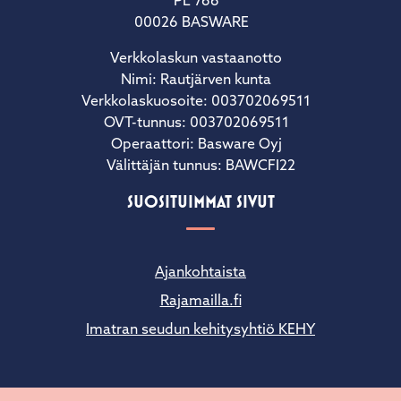
PL 766
00026 BASWARE
Verkkolaskun vastaanotto
Nimi: Rautjärven kunta
Verkkolaskuosoite: 003702069511
OVT-tunnus: 003702069511
Operaattori: Basware Oyj
Välittäjän tunnus: BAWCFI22
SUOSITUIMMAT SIVUT
Ajankohtaista
Rajamailla.fi
Imatran seudun kehitysyhtiö KEHY