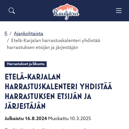
Siirry pääsisältöön
Siirry päävalikkoon
Sähköiset lomakkeet
Haku
Asuminen ja ympäristö
Palaute
Vai
Valitse
Yhteystiedot
käytettävissä
Matkailuinfo
Opetus ja kasvatus
fi
Ajankohtaista
Vai
oleva
Etelä-Karjalan harrastuskalenteri yhdistää
tulos
harrastuksen etsijän ja järjestäjän
Hyvinvointi ja terveys
ylös-
Vai
ja
alasnuolilla.
Harrastukset ja liikunta
Kulttuuri ja vapaa-aika
Vai
Siirry
ETELÄ-KARJALAN
valittuun
Kunta ja päätöksenteko
hakutulokseen
HARRASTUSKALENTERI YHDISTÄÄ
Vai
painamalla
HARRASTUKSEN ETSIJÄN JA
enteriä.
Elinvoima ja työ
Vai
JÄRJESTÄJÄN
Kosketuslaitteiden
käyttäjät
voivat
Julkaistu 16.8.2024
Muokattu 10.3.2025
käyttää