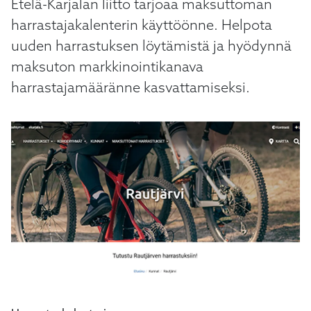
Etelä-Karjalan liitto tarjoaa maksuttoman
kosketus-
ja
harrastajakalenterin käyttöönne. Helpota
pyyhkäisyliikkeitä.
uuden harrastuksen löytämistä ja hyödynnä
maksuton markkinointikanava
harrastajamääränne kasvattamiseksi.