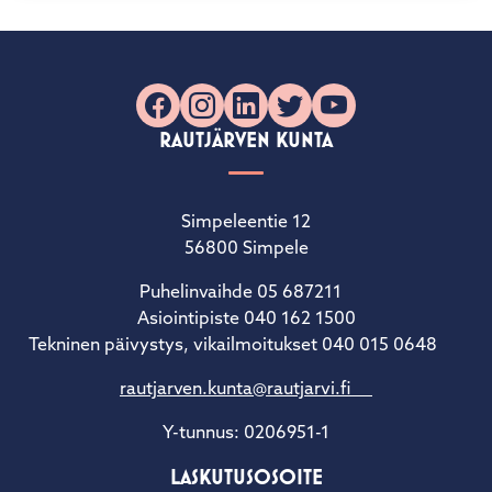
Facebook
Instagram
LinkedIn
X
YouTube
RAUTJÄRVEN KUNTA
Simpeleentie 12
56800 Simpele
Puhelinvaihde 05 687211
Asiointipiste 040 162 1500
Tekninen päivystys, vikailmoitukset 040 015 0648
rautjarven.kunta@rautjarvi.fi
Y-tunnus: 0206951-1
LASKUTUSOSOITE