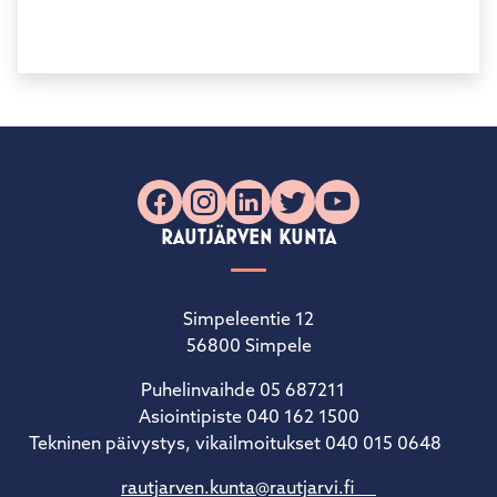
Facebook
Instagram
LinkedIn
X
YouTube
RAUTJÄRVEN KUNTA
Simpeleentie 12
56800 Simpele
Puhelinvaihde 05 687211
Asiointipiste 040 162 1500
Tekninen päivystys, vikailmoitukset 040 015 0648
rautjarven.kunta@rautjarvi.fi